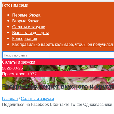
Готовим сами
Первые блюда
Вторые блюда
Салаты и закуски
Выпечка и десерты
Консервация
Как правильно варить кальмара, чтобы он получилс
Салаты и закуски
2022-03-25
Просмотров: 1377
Раскрываю секрет вкусного и хруст
Главная
/
Салаты и закуски
Поделиться на Facebook
ВКонтакте
Twitter
Одноклассники