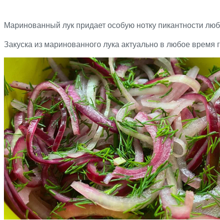
Маринованный лук придает особую нотку пикантности лю
Закуска из маринованного лука актуально в любое время г