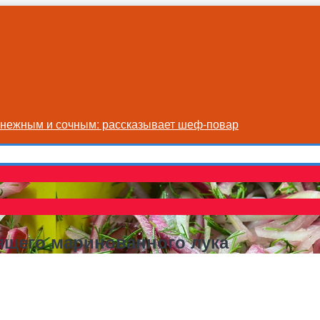
я нежным и сочным: рассказывает шеф-повар
ящего маринованного лука