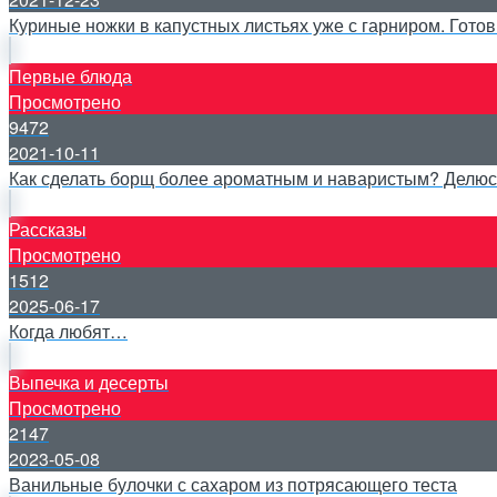
Куриные ножки в капустных листьях уже с гарниром. Готов
Первые блюда
Просмотрено
9472
2021-10-11
Как сделать борщ более ароматным и наваристым? Делюс
Рассказы
Просмотрено
1512
2025-06-17
Когда любят…
Выпечка и десерты
Просмотрено
2147
2023-05-08
Ванильные булочки с сахаром из потрясающего теста