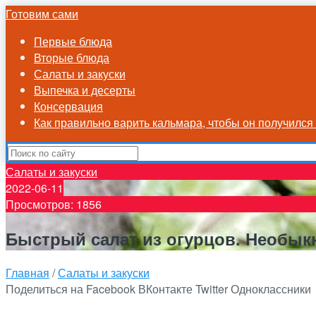
Готовим сами
Первые блюда
Вторые блюда
Салаты и закуски
Выпечка и десерты
Консервация
Как правильно варить кальмара, чтобы он получилс
Салаты и закуски
2022-06-11
Просмотров: 1856
Быстрый салат из огурцов. Необык
Главная
/
Салаты и закуски
Поделиться на Facebook
ВКонтакте
Twitter
Одноклассники