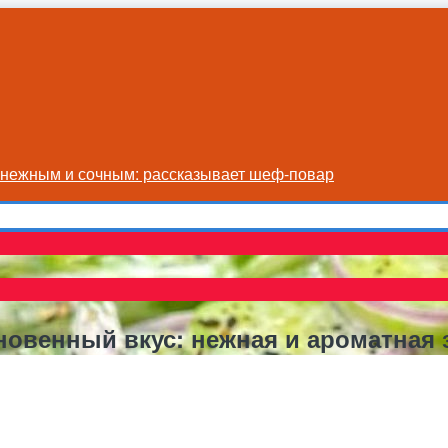
я нежным и сочным: рассказывает шеф-повар
новенный вкус: нежная и ароматная 