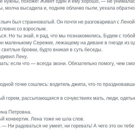
не нужны, похоже! Живет один и ему хорошо, — не унимала
ы, молча высадила и, подняв облачко пыли, уехала обратно
Ильич был странноватый. Он почти не разговаривал с Лено
 словно со взрослым.
я. Но ты знай, я рад, что мы познакомились. Будем с тобой
он маленькому Сережке, лежащему на диване в гнезде из о
светлые бровки, будто вникая в суть беседы.
удивил Лену.
зать: если что — всегда звони. Обязательно помогу, чем смо
В одной точке сошлись: водитель джипа, что-то праздновав
 горем, рассыпающаяся в сочувствиях мать, люди, одетые 
ина Петровна.
ый конвертик. Лена тоже не шла слов.
 Ни радоваться не умеет, ни горевать! А чего это он тебе