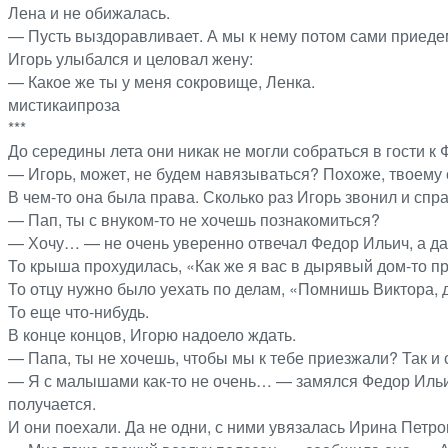
Лена и не обижалась.
— Пусть выздоравливает. А мы к нему потом сами приедем.
Игорь улыбался и целовал жену:
— Какое же ты у меня сокровище, Ленка.
мистикаипроза
***
До середины лета они никак не могли собраться в гости к 
— Игорь, может, не будем навязываться? Похоже, твоему 
В чем-то она была права. Сколько раз Игорь звонил и спр
— Пап, ты с внуком-то не хочешь познакомиться?
— Хочу… — не очень уверенно отвечал Федор Ильич, а да
То крыша прохудилась, «Как же я вас в дырявый дом-то п
То отцу нужно было уехать по делам, «Помнишь Виктора, др
То еще что-нибудь.
В конце концов, Игорю надоело ждать.
— Папа, ты не хочешь, чтобы мы к тебе приезжали? Так и с
— Я с малышами как-то не очень… — замялся Федор Ильич,
получается.
И они поехали. Да не одни, с ними увязалась Ирина Петро