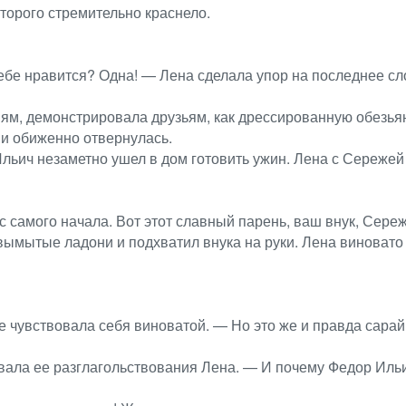
торого стремительно краснело.
тебе нравится? Одна! — Лена сделала упор на последнее сл
иям, демонстрировала друзьям, как дрессированную обезья
и обиженно отвернулась.
Ильич незаметно ушел в дом готовить ужин. Лена с Сережей 
 самого начала. Вот этот славный парень, ваш внук, Сереж
вымытые ладони и подхватил внука на руки. Лена виновато
 чувствовала себя виноватой. — Но это же и правда сарай
ла ее разглагольствования Лена. — И почему Федор Ильич