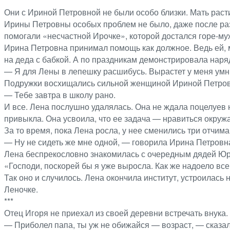
***
Они с Ириной Петровной не были особо близки. Мать расти
Ирины Петровны особых проблем не было, даже после раз
помогали «несчастной Ирочке», которой достался горе-му
Ирина Петровна принимал помощь как должное. Ведь ей, м
на деда с бабкой. А по праздникам демонстрировала наря
— Я для Лены в лепешку расшибусь. Вырастет у меня умни
Подружки восхищались сильной женщиной Ириной Петровной
— Тебе завтра в школу рано.
И все. Лена послушно удалялась. Она не ждала поцелуев н
привыкла. Она усвоила, что ее задача — нравиться окруж
За то время, пока Лена росла, у нее сменились три отчима
— Ну не сидеть же мне одной, — говорила Ирина Петровна 
Лена беспрекословно знакомилась с очередным дядей Юрой
«Господи, поскорей бы я уже выросла. Как же надоело все
Так оно и случилось. Лена окончила институт, устроилась
Леночке.
***
Отец Игоря не приехал из своей деревни встречать внука.
— Приболел папа, ты уж не обижайся — возраст, — сказал 