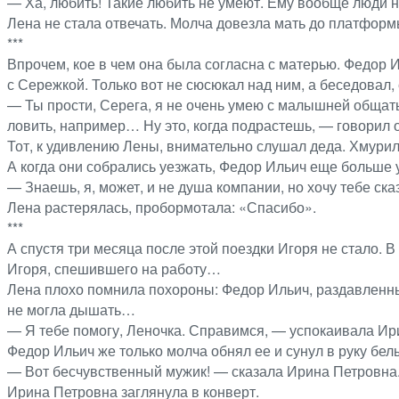
— Ха, любить! Такие любить не умеют. Ему вообще люди 
Лена не стала отвечать. Молча довезла мать до платформ
***
Впрочем, кое в чем она была согласна с матерью. Федор 
с Сережкой. Только вот не сюсюкал над ним, а беседовал,
— Ты прости, Серега, я не очень умею с малышней общатьс
ловить, например… Ну это, когда подрастешь, — говорил 
Тот, к удивлению Лены, внимательно слушал деда. Хмурил 
А когда они собрались уезжать, Федор Ильич еще больше 
— Знаешь, я, может, и не душа компании, но хочу тебе ска
Лена растерялась, пробормотала: «Спасибо».
***
А спустя три месяца после этой поездки Игоря не стало. 
Игоря, спешившего на работу…
Лена плохо помнила похороны: Федор Ильич, раздавленный
не могла дышать…
— Я тебе помогу, Леночка. Справимся, — успокаивала Ир
Федор Ильич же только молча обнял ее и сунул в руку бел
— Вот бесчувственный мужик! — сказала Ирина Петровна. —
Ирина Петровна заглянула в конверт.