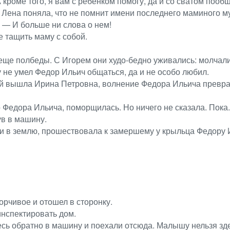
кроме того, я вам с ребенком помогу, да и со сватом пооб
 Лена поняла, что не помнит имени последнего маминого м
 — И больше ни слова о нем!
е тащить маму с собой.
 еще полбеды. С Игорем они худо-бедно уживались: молчал
у не умел Федор Ильич общаться, да и не особо любил.
й вышла Ирина Петровна, волнение Федора Ильича превратил
 Федора Ильича, поморщилась. Но ничего не сказала. Пока.
в в машину.
ми в землю, прошествовала к замершему у крыльца Федору 
орчивое и отошел в сторонку.
инспектировать дом.
есь обратно в машину и поехали отсюда. Малышу нельзя зде