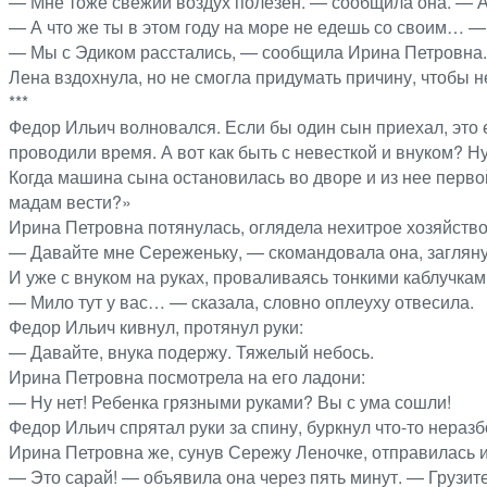
— Мне тоже свежий воздух полезен. — сообщила она. — А 
— А что же ты в этом году на море не едешь со своим… —
— Мы с Эдиком расстались, — сообщила Ирина Петровна.
Лена вздохнула, но не смогла придумать причину, чтобы н
***
Федор Ильич волновался. Если бы один сын приехал, это
проводили время. А вот как быть с невесткой и внуком? Н
Когда машина сына остановилась во дворе и из нее перво
мадам вести?»
Ирина Петровна потянулась, оглядела нехитрое хозяйство
— Давайте мне Сереженьку, — скомандовала она, загляну
И уже с внуком на руках, проваливаясь тонкими каблучка
— Мило тут у вас… — сказала, словно оплеуху отвесила.
Федор Ильич кивнул, протянул руки:
— Давайте, внука подержу. Тяжелый небось.
Ирина Петровна посмотрела на его ладони:
— Ну нет! Ребенка грязными руками? Вы с ума сошли!
Федор Ильич спрятал руки за спину, буркнул что-то неразб
Ирина Петровна же, сунув Сережу Леночке, отправилась 
— Это сарай! — объявила она через пять минут. — Грузит