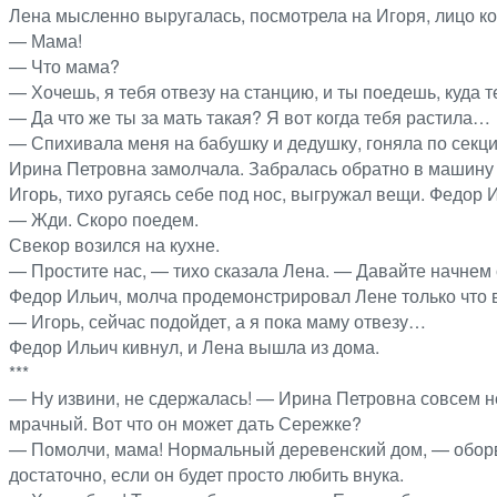
Лена мысленно выругалась, посмотрела на Игоря, лицо ко
— Мама!
— Что мама?
— Хочешь, я тебя отвезу на станцию, и ты поедешь, куда 
— Да что же ты за мать такая? Я вот когда тебя растила…
— Спихивала меня на бабушку и дедушку, гоняла по секц
Ирина Петровна замолчала. Забралась обратно в машину 
Игорь, тихо ругаясь себе под нос, выгружал вещи. Федор 
— Жди. Скоро поедем.
Свекор возился на кухне.
— Простите нас, — тихо сказала Лена. — Давайте начнем с
Федор Ильич, молча продемонстрировал Лене только что 
— Игорь, сейчас подойдет, а я пока маму отвезу…
Федор Ильич кивнул, и Лена вышла из дома.
***
— Ну извини, не сдержалась! — Ирина Петровна совсем не
мрачный. Вот что он может дать Сережке?
— Помолчи, мама! Нормальный деревенский дом, — оборва
достаточно, если он будет просто любить внука.