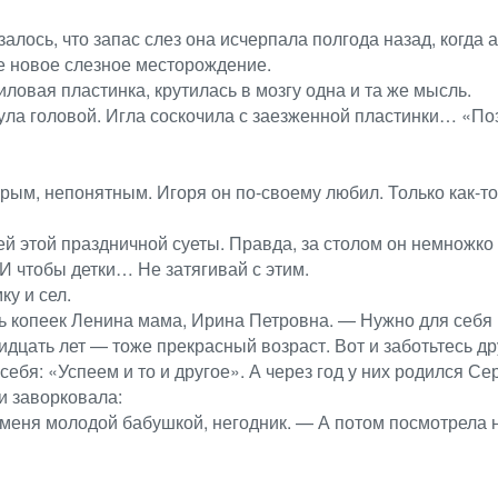
залось, что запас слез она исчерпала полгода назад, когда 
е новое слезное месторождение.
овая пластинка, крутилась в мозгу одна и та же мысль.
нула головой. Игла соскочила с заезженной пластинки… «П
, непонятным. Игоря он по-своему любил. Только как-то м
сей этой праздничной суеты. Правда, за столом он немножко
И чтобы детки… Не затягивай с этим.
у и сел.
ять копеек Ленина мама, Ирина Петровна. — Нужно для себя
ридцать лет — тоже прекрасный возраст. Вот и заботьтесь др
бя: «Успеем и то и другое». А через год у них родился Се
и заворковала:
 меня молодой бабушкой, негодник. — А потом посмотрела 