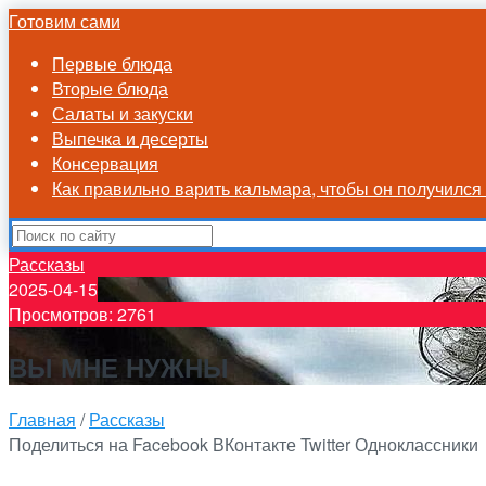
Готовим сами
Первые блюда
Вторые блюда
Салаты и закуски
Выпечка и десерты
Консервация
Как правильно варить кальмара, чтобы он получилс
Рассказы
2025-04-15
Просмотров: 2761
ВЫ МНЕ НУЖНЫ
Главная
/
Рассказы
Поделиться на Facebook
ВКонтакте
Twitter
Одноклассники