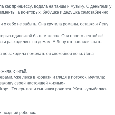
а как принцессу, водила на танцы и музыку. С деньгами у
лименты, а во-вторых, бабушка и дедушка самозабвенно
и о себе не забыть. Она крутила романы, оставляя Лену
терью-одиночкой быть тяжело». Они просто лентяйки!
ти расходились по домам. А Лену отправляли спать.
да не заходила пожелать ей спокойной ночи. Лена
 жила, считай.
ами, уже лежа в кровати и глядя в потолок, мечтала:
и заживу своей настоящей жизнью».
, Игоря. Теперь вот и сынишка родился. Жизнь улыбалась
х поздний ребенок.