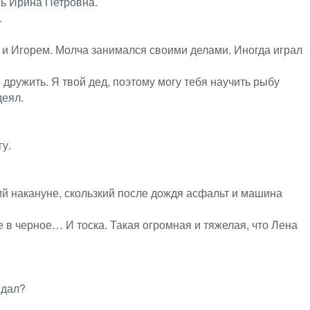
сь Ирина Петровна.
.
й и Игорем. Молча занимался своими делами. Иногда играл
 дружить. Я твой дед, поэтому могу тебя научить рыбу
деял.
гу.
ший накануне, скользкий после дождя асфальт и машина
в черное… И тоска. Такая огромная и тяжелая, что Лена
 дал?