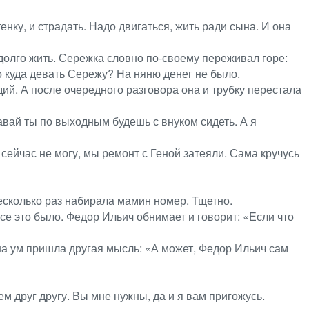
нку, и страдать. Надо двигаться, жить ради сына. И она
долго жить. Сережка словно по-своему переживал горе:
о куда девать Сережу? На няню денег не было.
ий. А после очередного разговора она и трубку перестала
авай ты по выходным будешь с внуком сидеть. А я
сейчас не могу, мы ремонт с Геной затеяли. Сама кручусь
несколько раз набирала мамин номер. Тщетно.
се это было. Федор Ильич обнимает и говорит: «Если что
на ум пришла другая мысль: «А может, Федор Ильич сам
м друг другу. Вы мне нужны, да и я вам пригожусь.