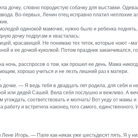
ла дочку, словно породистую собачку для выставки. Одевал
вода. Во-первых, Ленин отец исправно платил неплохие а
жик.
олодой одинокой мамочке, нужно было и ребенка поднять, 
дную дочку подругам и хвасталась:
цей, красавицей. Не понимаю тех теток, которые ноют «ма
 и ее дочкой-куколкой. Потом праздник заканчивался, гос
а ночь, расспросов о том, как прошел ее день. Мама никог
ающим, хорошо учиться и не лезть лишний раз к матери.
.
дочке. — Я ведь тебя в двадцать лет родила, для себя и не
 или дядей Сашей. Вела себя послушно и вежливо. А вечер
м угождать, соответствовать и молчать! Вот уеду от мамы 
 на работу и встретила наконец того самого, единственного
Лене Игорь. — Папе как-никак уже шестьдесят пять. Я у ни