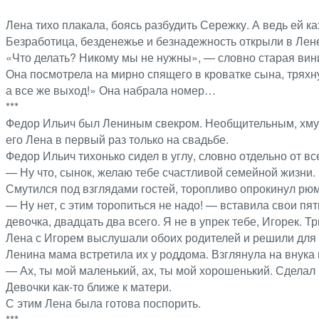
Лена тихо плакала, боясь разбудить Сережку. А ведь ей ка
Безработица, безденежье и безнадежность открыли в Лен
«Что делать? Никому мы не нужны», — словно старая винил
Она посмотрела на мирно спящего в кроватке сына, трях
а все же выход!» Она набрала номер…
***
Федор Ильич был Лениным свекром. Необщительным, хмурым
его Лена в первый раз только на свадьбе.
Федор Ильич тихонько сидел в углу, словно отдельно от в
— Ну что, сынок, желаю тебе счастливой семейной жизни. 
Смутился под взглядами гостей, торопливо опрокинул рюмк
— Ну нет, с этим торопиться не надо! — вставила свои п
девочка, двадцать два всего. Я не в упрек тебе, Игорек. Т
Лена с Игорем выслушали обоих родителей и решили для се
Ленина мама встретила их у роддома. Взглянула на внука 
— Ах, ты мой маленький, ах, ты мой хорошенький. Сделал
Девочки как-то ближе к матери.
С этим Лена была готова поспорить.