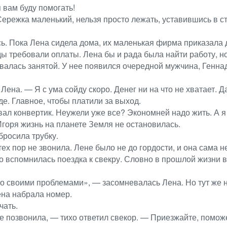
 вам буду помогать!
ережка маленький, нельзя просто лежать, уставившись в сте
ь. Пока Лена сидела дома, их маленькая фирма приказала 
ды требовали оплаты. Лена бы и рада была найти работу, н
алась занятой. У нее появился очередной мужчина, Геннад
на. — Я с ума сойду скоро. Денег ни на что не хватает. Д
де. Главное, чтобы платили за выход.
ал конвертик. Неужели уже все? Экономней надо жить. А я 
 Игоря жизнь на планете Земля не остановилась.
бросила трубку.
ех пор не звонила. Лене было не до гордости, и она сама 
о вспомнилась поездка к свекру. Словно в прошлой жизни в
 со своими проблемами», — засомневалась Лена. Но тут же 
ена набрала номер.
чать.
не позвонила, — тихо ответил свекор. — Приезжайте, поможе