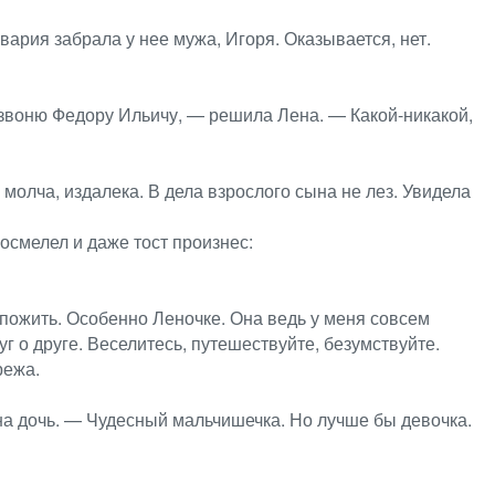
авария забрала у нее мужа, Игоря. Оказывается, нет.
озвоню Федору Ильичу, — решила Лена. — Какой-никакой,
олча, издалека. В дела взрослого сына не лез. Увидела
 осмелел и даже тост произнес:
 пожить. Особенно Леночке. Она ведь у меня совсем
уг о друге. Веселитесь, путешествуйте, безумствуйте.
режа.
на дочь. — Чудесный мальчишечка. Но лучше бы девочка.