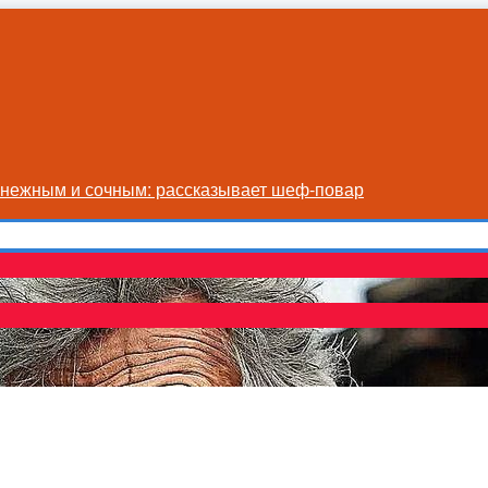
я нежным и сочным: рассказывает шеф-повар