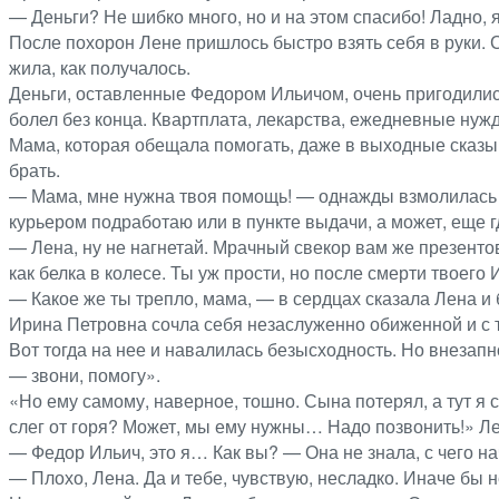
— Деньги? Не шибко много, но и на этом спасибо! Ладно, я
После похорон Лене пришлось быстро взять себя в руки. С
жила, как получалось.
Деньги, оставленные Федором Ильичом, очень пригодилис
болел без конца. Квартплата, лекарства, ежедневные нуж
Мама, которая обещала помогать, даже в выходные сказыв
брать.
— Мама, мне нужна твоя помощь! — однажды взмолилась Ле
курьером подработаю или в пункте выдачи, а может, еще г
— Лена, ну не нагнетай. Мрачный свекор вам же презентов
как белка в колесе. Ты уж прости, но после смерти твоего
— Какое же ты трепло, мама, — в сердцах сказала Лена и 
Ирина Петровна сочла себя незаслуженно обиженной и с т
Вот тогда на нее и навалилась безысходность. Но внезапн
— звони, помогу».
«Но ему самому, наверное, тошно. Сына потерял, а тут я
слег от горя? Может, мы ему нужны… Надо позвонить!» Л
— Федор Ильич, это я… Как вы? — Она не знала, с чего на
— Плохо, Лена. Да и тебе, чувствую, несладко. Иначе бы 