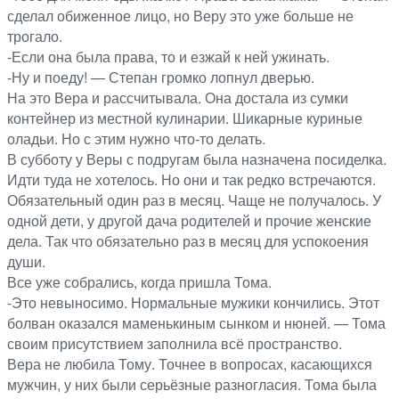
сделал обиженное лицо, но Веру это уже больше не
трогало.
-Если она была права, то и езжай к ней ужинать.
-Ну и поеду! — Степан громко лопнул дверью.
На это Вера и рассчитывала. Она достала из сумки
контейнер из местной кулинарии. Шикарные куриные
оладьи. Но с этим нужно что-то делать.
В субботу у Веры с подругам была назначена посиделка.
Идти туда не хотелось. Но они и так редко встречаются.
Обязательный один раз в месяц. Чаще не получалось. У
одной дети, у другой дача родителей и прочие женские
дела. Так что обязательно раз в месяц для успокоения
души.
Все уже собрались, когда пришла Тома.
-Это невыносимо. Нормальные мужики кончились. Этот
болван оказался маменькиным сынком и нюней. — Тома
своим присутствием заполнила всё пространство.
Вера не любила Тому. Точнее в вопросах, касающихся
мужчин, у них были серьёзные разногласия. Тома была