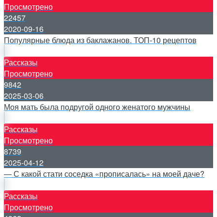
Просмотрено
22457
2020-09-16
Популярные блюда из баклажанов. ТОП-10 рецептов
Рассказы
Просмотрено
9842
2025-03-06
Моя мать была подругой одного женатого мужчины
Рассказы
Просмотрено
8739
2025-04-12
— С какой стати соседка «прописалась» на моей даче?
Рассказы
Просмотрено