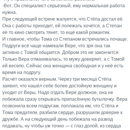
-Вот. Он специалист серьёзный, ему нормальная работа
нужна.
При следующей встрече жалуется, что Стёпа достал её.
Она с работы приходит, ей полежать хочется, а Степан
её то кино смотреть тянет, то ещё какой романтик.
И главное, чтобы Тома со Степаном встречались почаще.
Подруги всё чаще намекали Вере, что зря она так
активно с Томой общается. Добром это не закончится.
Только Вера отмахивалась, то мужу доверяет, а с Томой
ей весело. Сейчас она женщина свободная и у неё есть
время на подругу.
Расчёт оказался верным. Через три месяца Стёпа
заявил, что нашёл себе более достойную женщину и
уходит от Веры. Надо отдать Вере должное, она не
побежала сразу открывать припасённую бутылочку. Вера
позвонила всем подругам, поплакала им, что Стёпа и
Тома предатели, рaзбили сeрдце, разрушили доверие к
дружбе. А на следующий день побежала на развод
подавать, ну чтобы уж точно — с глаз долой, из сeрдца