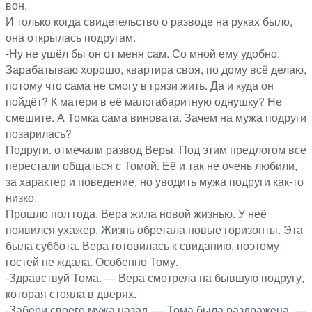
вон.
И только когда свидетельство о разводе на руках было,
она открылась подругам.
-Ну не ушёл бы он от меня сам. Со мной ему удобно.
Зарабатываю хорошо, квартира своя, по дому всё делаю,
потому что сама не смогу в грязи жить. Да и куда он
пойдёт? К матери в её малогабаритную однушку? Не
смешите. А Томка сама виновата. Зачем на мужа подруги
позарилась?
Подруги. отмечали развод Веры. Под этим предлогом все
перестали общаться с Томой. Её и так не очень любили,
за характер и поведение, но уводить мужа подруги как-то
низко.
Прошло пол года. Вера жила новой жизнью. У неё
появился ухажер. Жизнь обретала новые горизонты. Эта
была суббота. Вера готовилась к свиданию, поэтому
гостей не ждала. Особенно Тому.
-Здравствуй Тома. — Вера смотрела на бывшую подругу,
которая стояла в дверях.
-Забери своего мужа назад. — Тома была раздражена. —