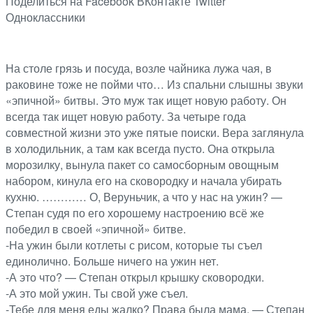
Поделиться на Facebook
ВКонтакте
Twitter
Одноклассники
На столе грязь и посуда, возле чайника лужа чая, в
раковине тоже не пойми что… Из спальни слышны звуки
«эпичной» битвы. Это муж так ищет новую работу. Он
всегда так ищет новую работу. За четыре года
совместной жизни это уже пятые поиски. Вера заглянула
в холодильник, а там как всегда пусто. Она открыла
морозилку, вынула пакет со самосборным овощным
набором, кинула его на сковородку и начала убирать
кухню. ………… О, Веруньчик, а что у нас на ужин? —
Степан судя по его хорошему настроению всё же
победил в своей «эпичной» битве.
-На ужин были котлеты с рисом, которые ты съел
единолично. Больше ничего на ужин нет.
-А это что? — Степан открыл крышку сковородки.
-А это мой ужин. Ты свой уже съел.
-Тебе для меня еды жалко? Права была мама. — Степан