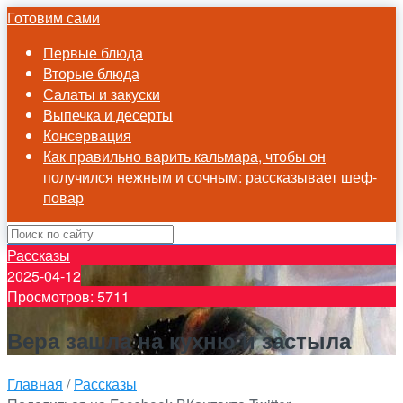
Готовим сами
Первые блюда
Вторые блюда
Салаты и закуски
Выпечка и десерты
Консервация
Как правильно варить кальмара, чтобы он
получился нежным и сочным: рассказывает шеф-
повар
Рассказы
2025-04-12
Просмотров: 5711
Вера зашла на кухню и застыла
Главная
/
Рассказы