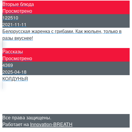
Вторые блюда
Просмотрено
122510
2021-11-11
Белорусская жаренка с грибами. Как жюльен, только в
разы вкуснее!
Рассказы
Просмотрено
4369
2025-04-18
КОЛДУНЬЯ
Все права защищены.
Работает на
Innovation-BREATH