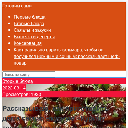
Готовим сами
Первые блюда
Вторые блюда
Салаты и закуски
Выпечка и десерты
Консервация
Как правильно варить кальмара, чтобы он
получился нежным и сочным: рассказывает шеф-
повар
Вторые блюда
2022-03-14
Просмотров: 1920
Рассказываю, как приготовить
дома самую вкусную «Курицу
терияки». Это лучшее праздничное