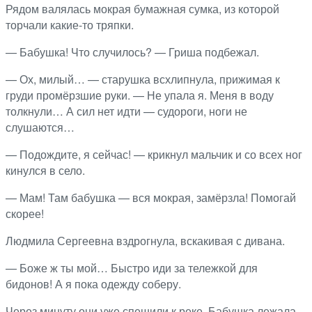
Рядом валялась мокрая бумажная сумка, из которой
торчали какие-то тряпки.
— Бабушка! Что случилось? — Гриша подбежал.
— Ох, милый… — старушка всхлипнула, прижимая к
груди промёрзшие руки. — Не упала я. Меня в воду
толкнули… А сил нет идти — судороги, ноги не
слушаются…
— Подождите, я сейчас! — крикнул мальчик и со всех ног
кинулся в село.
— Мам! Там бабушка — вся мокрая, замёрзла! Помогай
скорее!
Людмила Сергеевна вздрогнула, вскакивая с дивана.
— Боже ж ты мой… Быстро иди за тележкой для
бидонов! А я пока одежду соберу.
Через минуту они уже спешили к реке. Бабушка лежала