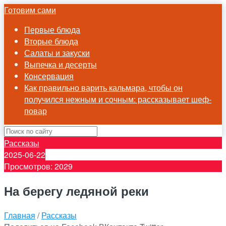
Готовим сами
Первые блюда
Вторые блюда
Салаты и закуски
Выпечка и десерты
Консервация
Как правильно варить кальмара, чтобы он
получился нежным и сочным: рассказывает шеф-
повар
Рассказы
2025-06-22
Просмотров: 2029
На берегу ледяной реки
Главная
/
Рассказы