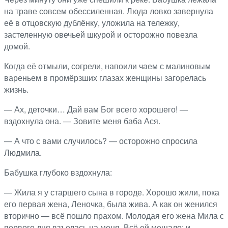
на траве совсем обессиленная. Люда ловко завернула
её в отцовскую дублёнку, уложила на тележку,
застеленную овечьей шкурой и осторожно повезла
домой.
Когда её отмыли, согрели, напоили чаем с малиновым
вареньем в промёрзших глазах женщины загорелась
жизнь.
— Ах, деточки… Дай вам Бог всего хорошего! —
вздохнула она. — Зовите меня баба Ася.
— А что с вами случилось? — осторожно спросила
Людмила.
Бабушка глубоко вздохнула:
— Жила я у старшего сына в городе. Хорошо жили, пока
его первая жена, Леночка, была жива. А как он женился
вторично — всё пошло прахом. Молодая его жена Мила с
первого дня взъелась на меня. Всё ей мешало: и