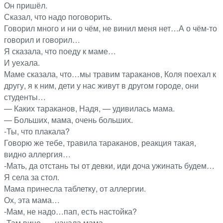
Он пришёл.
Сказал, что надо поговорить.
Говорил много и ни о чём, не винил меня нет…А о чём-то
говорил и говорил…
Я сказала, что поеду к маме…
И уехала.
Маме сказала, что…мы травим тараканов, Коля поехал к
другу, я к ним, дети у нас живут в другом городе, они
студенты…
— Каких тараканов, Надя, — удивилась мама.
— Больших, мама, очень больших.
-Ты, что плакала?
Говорю же тебе, травила тараканов, реакция такая,
видно аллергия…
-Мать, да отстань ты от девки, иди доча ужинать будем…
Я села за стол.
Мама принесла таблетку, от аллергии.
Ох, эта мама…
-Мам, не надо…пап, есть настойка?
-Там вино, — начала мама.