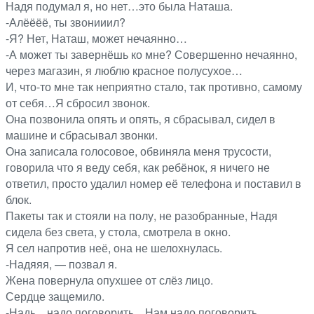
Надя подумал я, но нет…это была Наташа.
-Алёёёё, ты звонииил?
-Я? Нет, Наташ, может нечаянно…
-А может ты завернёшь ко мне? Совершенно нечаянно,
через магазин, я люблю красное полусухое…
И, что-то мне так неприятно стало, так противно, самому
от себя…Я сбросил звонок.
Она позвонила опять и опять, я сбрасывал, сидел в
машине и сбрасывал звонки.
Она записала голосовое, обвиняла меня трусости,
говорила что я веду себя, как ребёнок, я ничего не
ответил, просто удалил номер её телефона и поставил в
блок.
Пакеты так и стояли на полу, не разобранные, Надя
сидела без света, у стола, смотрела в окно.
Я сел напротив неё, она не шелохнулась.
-Надяяя, — позвал я.
Жена повернула опухшее от слёз лицо.
Сердце защемило.
-Надь…надо поговорить…Нам надо поговорить.