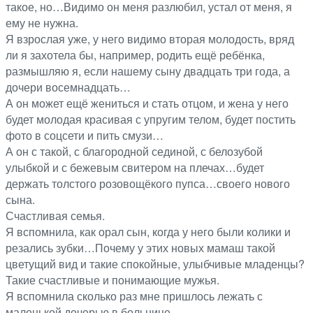
такое, но…Видимо он меня разлюбил, устал от меня, я
ему не нужна.
Я взрослая уже, у него видимо вторая молодость, вряд
ли я захотела бы, например, родить ещё ребёнка,
размышляю я, если нашему сыну двадцать три года, а
дочери восемнадцать…
А он может ещё жениться и стать отцом, и жена у него
будет молодая красивая с упругим телом, будет постить
фото в соцсети и пить смузи…
А он с такой, с благородной сединой, с белозубой
улыбкой и с бежевым свитером на плечах…будет
держать толстого розовощёкого пупса…своего нового
сына.
Счастливая семья.
Я вспомнила, как орал сын, когда у него были колики и
резались зубки…Почему у этих новых мамаш такой
цветущий вид и такие спокойные, улыбчивые младенцы?
Такие счастливые и понимающие мужья.
Я вспомнила сколько раз мне пришлось лежать с
маленькой дочерью в больнице…