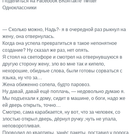
Поделиться на Facebook
ВКонтакте
Twitter
Одноклассники
— Сколько можно, Надь?- я в очередной раз рыкнул на
жену, она отвернулась.
Когда она успела превратиться в такое непонятное
создание? Ну сказал же раз, нет опять.
Я стоял на светофоре и смотрел на отвернувшуюся в
другую сторону жену, зло во мне так и кипело,
нехорошие, обидные слова, были готовы сорваться с
языка, ну что за…
Жена обиженно сопела, будто паровоз.
Ну давай, давай ещё поплачь, — недовольно думаю я.
Мы подъехали к дому, сидит в машине, о боги, надо же
ей дверь открыть, точно…
Смотрю, сама карабкается, ну вот, что за человек, со
злостью открыл дверь, дёрнул ручку ,чуть не упала,
неповоротливая.
Проводил до квартиры, занёс пакеты, поставил у порога.