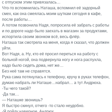
с отпуском этим привязалась…
Что-то вспомнилась Наташа, вспомнил её задорный
смех, как она смеялась моим шуткам сегодня в кафе,
после работы…
А потом позвонила Надя, попросила её забрать с работы
и по дороге надо было заехать в магазин за продуктами,
испортила своим звонком всё, весь флёр.
Наташа так смотрела на меня, когда я сказал, что должен
уйти.
Вот Надя, а. Ну, кто её просил переться на работу с
больной ногой, она подвернула ногу и нога распухла,
надо было сидеть дома, нет же…
Без неё там не справятся.
Рука сама потянулась к телефону, кручу в руках телефон,
думаю набрать ли Наташе…набрал… а тут Андрюха.
-Ты чего такой?
-Да так…
— Наташке звонишь?
Я быстро скинул, отчего -то стало неудобно.
-Я пойду наверное, Андрюх…