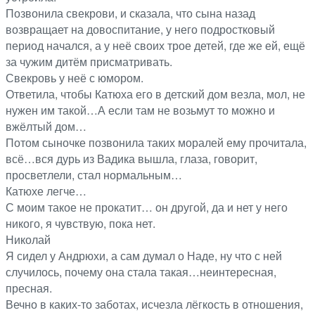
Позвонила свекрови, и сказала, что сына назад
возвращает на довоспитание, у него подростковый
период начался, а у неё своих трое детей, где же ей, ещё
за чужим дитём присматривать.
Свекровь у неё с юмором.
Ответила, чтобы Катюха его в детский дом везла, мол, не
нужен им такой…А если там не возьмут то можно и
вжёлтый дом…
Потом сыночке позвонила таких моралей ему прочитала,
всё…вся дурь из Вадика вышла, глаза, говорит,
просветлели, стал нормальным…
Катюхе легче…
С моим такое не прокатит… он другой, да и нет у него
никого, я чувствую, пока нет.
Николай
Я сидел у Андрюхи, а сам думал о Наде, ну что с ней
случилось, почему она стала такая…неинтересная,
пресная.
Вечно в каких-то заботах, исчезла лёгкость в отношения,