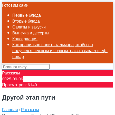
Готовим сами
Первые блюда
Вторые блюда
Салаты и закуски
Выпечка и десерты
Консервация
Как правильно варить кальмара, чтобы он
получился нежным и сочным: рассказывает шеф-
повар
Рассказы
2025-09-06
Просмотров: 6140
Другой этап пути
Главная
/
Рассказы