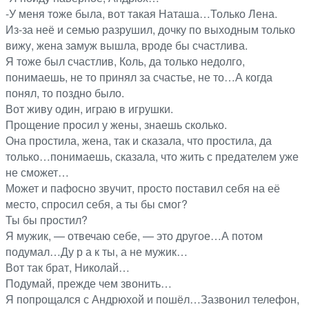
-У меня тоже была, вот такая Наташа…Только Лена.
Из-за неё и семью разрушил, дочку по выходным только
вижу, жена замуж вышла, вроде бы счастлива.
Я тоже был счастлив, Коль, да только недолго,
понимаешь, не то принял за счастье, не то…А когда
понял, то поздно было.
Вот живу один, играю в игрушки.
Прощение просил у жены, знаешь сколько.
Она простила, жена, так и сказала, что простила, да
только…понимаешь, сказала, что жить с предателем уже
не сможет…
Может и пафосно звучит, просто поставил себя на её
место, спросил себя, а ты бы смог?
Ты бы простил?
Я мужик, — отвечаю себе, — это другое…А потом
подумал…Ду р а к ты, а не мужик…
Вот так брат, Николай…
Подумай, прежде чем звонить…
Я попрощался с Андрюхой и пошёл…Зазвонил телефон,