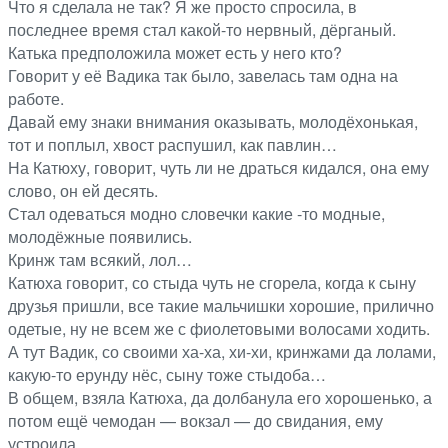
Что я сделала не так? Я же просто спросила, в
последнее время стал какой-то нервный, дёрганый.
Катька предположила может есть у него кто?
Говорит у её Вадика так было, завелась там одна на
работе.
Давай ему знаки внимания оказывать, молодёхонькая,
тот и поплыл, хвост распушил, как павлин…
На Катюху, говорит, чуть ли не драться кидался, она ему
слово, он ей десять.
Стал одеваться модно словечки какие -то модные,
молодёжные появились.
Кринж там всякий, лол…
Катюха говорит, со стыда чуть не сгорела, когда к сыну
друзья пришли, все такие мальчишки хорошие, прилично
одетые, ну не всем же с фиолетовыми волосами ходить.
А тут Вадик, со своими ха-ха, хи-хи, кринжами да лолами,
какую-то ерунду нёс, сыну тоже стыдоба…
В общем, взяла Катюха, да долбанула его хорошенько, а
потом ещё чемодан — вокзал — до свидания, ему
устроила.