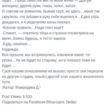
будет…Представил на месте моей жены — другую
женщину, другие руки, глаза, голос, запах.
Я совсем не романтик, бываю груб, но здесь…меня так
скрутило, что зубами в руку себе вцепился…Едва утра
дождался, и к родителям жены поехал.
-Клопов травили…Надя спит ещё?
-Спииит, — ответила тёща и странно посмотрела на
меня, блины будешь, я тесто завела.
-Буду, конечно…
Надежда
Всё прошло, мы встряхнулись, извлекли какие -то
уроки…Уж не будет по старому, но и плохого тоже не
будет…
Срок нашим отношениям не вышел, просто они перешли
на другую стадию, пошёл другой этап нашего жизненного
пути.
/Автор: Мавридика Д./
Post Views:
5 533
Поделиться на Facebook
ВКонтакте
Twitter