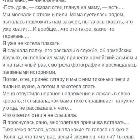
-Есть дочь, — сказал отец глянув на маму, — есть…
Мы молчали с отцом и пили. Мама суетилась рядом,
пыталась подложить нам закусок, пыталась сказать, что
уже хватит…И вообще…что это такое, какие -то
тараканы…
Я уже не хотела плакать.
Я слушала папку, его рассказы о службе, об армейских
друзьях, он попросил маму принести армейский альбом и
я на тысячный раз, смотрела фотографии и восхищалась
папкиными историями.
Потом, отец принёс гитару и мы с ним тихонько пели и
пили на кухне, а потом я захотела спать.
Меня отпустило нервное напряжение и ложась в свою
кровать, я слышала, как мама тихо спрашивает на кухне
у отца, не рассказала я чего…
Что ответил отец я не слышала.
Я проснулась рано, многолетняя привычка вставать…
Тихонечко встала, услышала какие-то голоса на кухне.
-Коля, да что там у вас, целый зверинец, что ли? Ты ешь