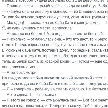
манеж, в котором сидела довольно большая девочка лет т
— Пришла, все ж, — улыбнулась, выйдя на мой стук, баба 
— кивнула она на девочку в манеже, — из Владивостока пр
Та, как бы демонстрируя свои успехи, ухватилась руками 
— Молодец! — похвалила ее баба Катя и кивнула мне, — Н
Я, не сдвинувшись с места, вопросила:
— А сколько вы берете? А то ведь я человек не богатый.
— Нисколько! – отмахнулась она. – Кто что даст, то и беру
жалко. Я ведь взрослых не лечу, пусть за свои грехи сами 
В кухоньке баба Катя, поставив дочку посредине, стала кат
отнеслась к этому с интересом, наблюдая за путешествием
тела, из белой кости, из красной крови…» Потом — еще од
она подозвала меня:
— А теперь смотри!
На каждом желтке был впечатан четкий выпуклый крест, а
принесла я. Да если баба Катя и взяла б свои — внутрь с
— Я ж говорила – ребенку на смерть сделано. Не бояться
— А кто сделал? — спросила я.
— Я этого не говорю, — отмахнулась она, — Бог сам знает 
письма в партком писали. Теперь вот молчу. Тебе что нуж