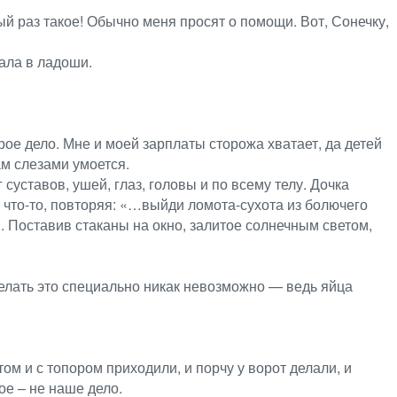
ый раз такое! Обычно меня просят о помощи. Вот, Сонечку,
пала в ладоши.
оброе дело. Мне и моей зарплаты сторожа хватает, да детей
сам слезами умоется.
 суставов, ушей, глаз, головы и по всему телу. Дочка
 что-то, повторяя: «…выйди ломота-сухота из болючего
й. Поставив стаканы на окно, залитое солнечным светом,
делать это специально никак невозможно — ведь яйца
ом и с топором приходили, и порчу у ворот делали, и
ое – не наше дело.