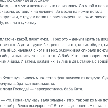
рех, обложенная игрушками.
Катя, — а я уж и пожалела, что навязалась. Со мной в перв
ивезли, оставили на лечение. За месяц на ножки встала.
за прутья и, с трудом встав на растопыренные ножки, захло
у, пошли в кухоньку.
: платочек какой, пакет муки… Грех это – деньги брать за д
отвечают. А дети – души безгрешные, и тот, кто их обидит, 
ать яйцо, начиная с ног и вверх, обкруживая спирали вокруг
 яйца и пытаясь его выхватить. А баба Катя приговаривала
ним яйцом. И затем, разбив их, вылив в два стакана с водо
 в белке пузырилось множество фонтанчиков из воздуха. С
корлупы забраться невозможно.
 ж люди Господа! — перекрестилась баба Катя.
— кто. Поначалу называла злыдней этих, так они ко мне пот
но: чтоб ребенок выздоровел? Вот и выздоровеет. А остальн