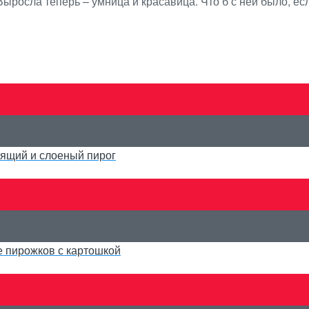
ыросла теперь – умница и красавица. Что б с ней было, есл
стящий и слоеный пирог
е пирожков с картошкой