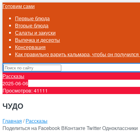
Готовим сами
Первые блюда
Вторые блюда
Салаты и закуски
Выпечка и десерты
Консервация
Как правильно варить кальмара, чтобы он получилс
Рассказы
2025-06-06
Просмотров: 41111
ЧУДО
Главная
/
Рассказы
Поделиться на Facebook
ВКонтакте
Twitter
Одноклассники