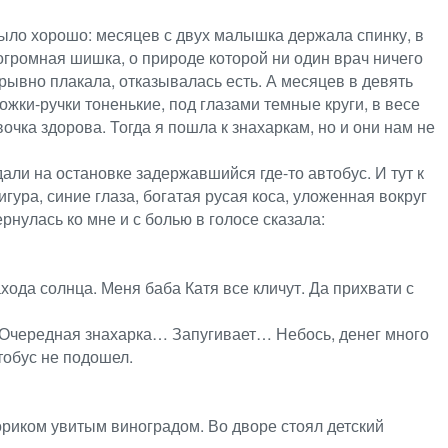
было хорошо: месяцев с двух малышка держала спинку, в
 огромная шишка, о природе которой ни один врач ничего
ерывно плакала, отказывалась есть. А месяцев в девять
ожки-ручки тоненькие, под глазами темные круги, в весе
очка здорова. Тогда я пошла к знахаркам, но и они нам не
али на остановке задержавшийся где-то автобус. И тут к
ура, синие глаза, богатая русая коса, уложенная вокруг
нулась ко мне и с болью в голосе сказала:
ахода солнца. Меня баба Катя все кличут. Да прихвати с
: «Очередная знахарка… Запугивает… Небось, денег много
тобус не подошел.
ориком увитым виноградом. Во дворе стоял детский