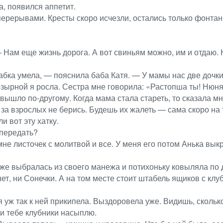
а, появился аппетит.
перерывами. Кресты скоро исчезли, остались только фонтанч
 Нам еще жизнь дорога. А вот свиньям можно, им и отдаю. 
бабка умела, — пояснила баба Катя. — У мамы нас две дочки
озырной я росла. Сестра мне говорила: «Растопша ты! Нюня!
 вышло по-другому. Когда мама стала стареть, то сказала 
 за взрослых не берись. Будешь их жалеть — сама скоро на 
и вот эту хатку.
 передать?
не листочек с молитвой и все. У меня его потом Анька выкр
уже выбралась из своего манежа и потихоньку ковыляла по д
ет, ни Сонечки. А на том месте стоит штабель ящиков с клу
я уж так к ней прикипела. Выздоровела уже. Видишь, скольк
и тебе клубники насыплю.