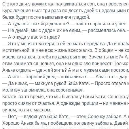
С этого дня у дочки стал налаживаться сон, она повеселел
Курс лечения был: три раза по десять дней с недельными 
белка будет после выкатывания гладкой.
— А куда вы эти яйца деваете? — как-то спросила я у нее.
— Не думай, мы с дедом их не едим, — рассмеялась она. –
— А откуда у вас этот дар?
— Это у меня от матери, а ей ее мать передала. Да и пра
мстительной, а мне всю жизнь всех жалко. В общем – не к
масле кататься, а тебя из дома выгоню! Зачем ты мне?» А
этим заниматься нельзя, она им одно зло принесет. Только
Аньке отдала – где ж ей жить? А мы с мужем сами построил
— А что — хороший дом, – похвалила я. — А как это – дар
— Да никак, — махнула рукой баба Катя. – Просто отдала м
молитву запомнила, она коротенькая.
Кстати, за то время, что мы бывали у бабы Кати, Сонечка 
просто сияли от счастья. А однажды пришли – ни манежа н
вином, то ли с маслом.
— Вот, — вздохнула баба Катя, — отец Сонечку забрал. А 
Хорошо Анька была, пообещала половину забрать. Давай 