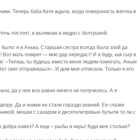
ики. Теперь баба Катя ждала, когда поверхность желтка и
Ночь постоят, и выливаю в ведро с болтушкой.
 было: я и Анька. Старшая сестра всегда была злой да
 Вот мать помрет — мне дар передаст! И я буду, как сыр в
мне: «Теперь ты будешь вместо меня людям помогать. Аньке
тот свет отправишься». И дом мне отписала. Только я его
ала, да у нее все равно ничего не получилось. А я
вору. Да и ножки ее стали гораздо ровней. Ее глазки
бникой, мешки с сахаром и десятилитровые бутыли то ли с
о добра навез? А еще – рыбы и икры! Куда мне столько?