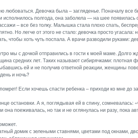
 ею любоваться. Девочка была – загляденье. Поначалу все 
ери исполнилось полгода, она заболела — на шее появилась
ассажи – все без толку. Малышка стала плохо спать, беспр
но. Но легче от этого не стало: девочка просто угасала: н
ь, чтобы хоть чуть поспала. А врачи разводили руками: дев
тро мы с дочкой отправились в гости к моей маме. Долго жд
ина средних лет. Таких называют сибирячками: плотная фиг
ыбавшись ей и не получив ответной реакции, женщины повер
 день и ночь?
о помрет! Если хочешь спасти ребенка – приходи ко мне до з
конце остановки. А я, поглядывая ей в спину, сомневалась
 она поеживалась, но так и не оглянулась ни разу, пока ав
оможет.
ратный домик с зелеными ставнями, цветами под окнами, дв