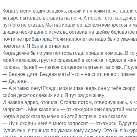
Когда у меня родилась дочь, врачи и нянечки не уставали
четыре пыталась вставать на ноги. А после того, как доч
путного не сказал. Мы натирали ее, делали компрессы и м
шишка неожиданно исчезла, оставив на шейке беловатое пят
почти не прибавляла. Ночи напролет ее надо было укачиват
помогали. Я была в отчаянье.
Когда дочке было уже полтора года, пришла помощь. В то у
моей малышке, грустно сидевшей в коляске, подошла женщ
головы. На ней — легкое ситцевое платье и тапочки. Поул
— Бедное дитя! Бедная мать! Что – не спит, не ест, плачет
— Да, а вы…
— А я таких лечу! Гляди, моя милая, ведь она у тебя скор
собой десяток свежих яиц. Я тут рядом живу.
И назвав адрес, отошла. Стояла потом, отвернувшись, в 
запросит». Мне казалось — от каждой моей сердитой мысли
Когда я рассказала маме об этой встрече, она сказала:
— Ну и сходи к ней! А много запросит — откажись. Вдруг п
Купив яиц, я пришла по указанному адресу. Это был акку