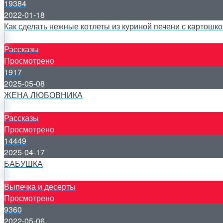
19384
2022-01-18
Как сделать нежные котлеты из куриной печени с картошко
Рассказы
Просмотрено
1917
2025-05-08
ЖЕНА ЛЮБОВНИКА
Рассказы
Просмотрено
14449
2025-04-17
БАБУШКА
Выпечка и десерты
Просмотрено
9360
2022-05-06