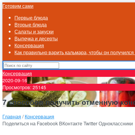
Готовим сами
Первые блюда
Вторые блюда
Салаты и закуски
Выпечка и десерты
Консервация
Как правильно варить кальмара, чтобы он получилс
Консервация
2020-09-16
Просмотров: 25145
7 способов получить отменную кон
Главная
/
Консервация
Поделиться на Facebook
ВКонтакте
Twitter
Одноклассники