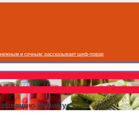
я нежным и сочным: рассказывает шеф-повар
сервацию на зиму