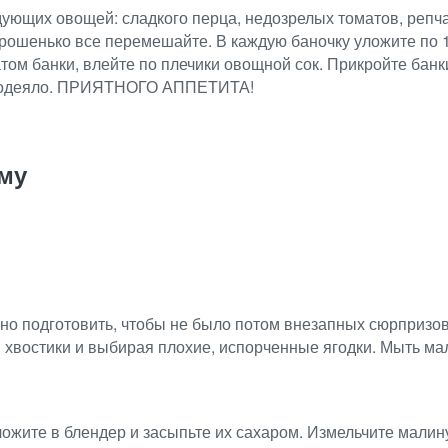
ющих овощей: сладкого перца, недозрелых томатов, репчато
 Хорошенько все перемешайте. В каждую баночку уложите по 
том банки, влейте по плечики овощной сок. Прикройте банк
лое одеяло. ПРИЯТНОГО АППЕТИТА!
иму
но подготовить, чтобы не было потом внезапных сюрпризов 
 хвостики и выбирая плохие, испорченные ягодки. Мыть мал
жите в блендер и засыпьте их сахаром. Измельчите малину