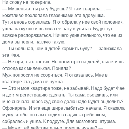
Ни слову не поверила.
— Мишенька, ты рагу будешь? Я там сварила… —
кокетливо похлопала глазенками эта вдовушка.
Тут я вновь сорвалась. Я отобрала у нее свой половник,
ушла на кухню и вылила ее рагу в унитаз. Будут тут
всякие распоряжаться. Ничего удивительного, что ее из
дома выперли, наглую такую.
— Ты больная, чем я детей кормить буду? — завизжала
эта Фая.
— Не ори, ты в гостях. Не посмотрю на детей, вылетишь
отсюда как миленькая. Поняла?
Муж попросил не ссориться. Я отказалась. Мне в
квартире эта дама не нужна.
— Это и моя квартира тоже, не забывай. Надо будет Фае
и детям регистрацию сделать. Ты сама съездишь, или
мне сначала через суд свою долю надо будет выделить?
Офонареть. И эта еще шире лыбиться начала. Я сказала
мужу, чтобы он сам сходил в садик за ребенком,
собралась и ушла. К подруге. Для мозгового штурма.
— Может, ей действительно помощь нужна? —