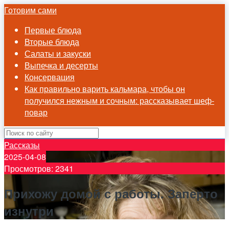
Готовим сами
Первые блюда
Вторые блюда
Салаты и закуски
Выпечка и десерты
Консервация
Как правильно варить кальмара, чтобы он
получился нежным и сочным: рассказывает шеф-
повар
Рассказы
2025-04-08
Просмотров: 2341
Прихожу домой с работы. Заперто
изнутри