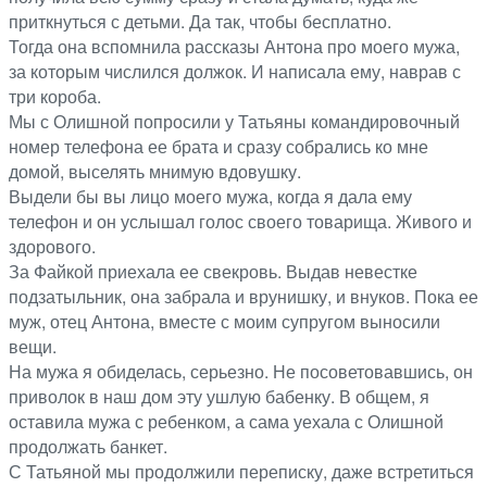
приткнуться с детьми. Да так, чтобы бесплатно.
Тогда она вспомнила рассказы Антона про моего мужа,
за которым числился должок. И написала ему, наврав с
три короба.
Мы с Олишной попросили у Татьяны командировочный
номер телефона ее брата и сразу собрались ко мне
домой, выселять мнимую вдовушку.
Выдели бы вы лицо моего мужа, когда я дала ему
телефон и он услышал голос своего товарища. Живого и
здорового.
За Файкой приехала ее свекровь. Выдав невестке
подзатыльник, она забрала и врунишку, и внуков. Пока ее
муж, отец Антона, вместе с моим супругом выносили
вещи.
На мужа я обиделась, серьезно. Не посоветовавшись, он
приволок в наш дом эту ушлую бабенку. В общем, я
оставила мужа с ребенком, а сама уехала с Олишной
продолжать банкет.
С Татьяной мы продолжили переписку, даже встретиться