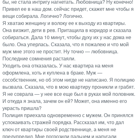
бы, не стала интригу нагнетать. Любовница? Ну конечно!
Привел ее в наш дом. сейчас придет, скажет мне чтобы я
вещи собирала. Логично? Логично.
Я хватаю женщину и волоку ее к выходу из квартиры.
Она визжит, дети в рев. Притащила в коридор и сказала
собираться. Дала 10 минут, чтобы духу их у нас дома не
было. Она уперлась. Сказала, что я пожалею и что мой
муж мне этого не простит. Ну точно — любовница.
Последние сомнения растаяли.
Уходить она отказалась. У нас квартира на меня
оформлена, хоть и куплена в браке. Муж —
сособственник, но об этом нигде не написано. Я полицию
вызвала. Сказала, что в мою квартиру проникли и грабят.
Я не соврала — у нее все еще был в руках мой половник.
И откуда я знала, зачем он ей? Может, она именно его
украсть пришла?
Полиция приехала одновременно с мужем. Он принялся
успокаивать стражей порядка. Рассказал им, что дал
ключ от квартиры своей родственнице, а меня не
предупредил. Мне погрозили пальцем и напугали