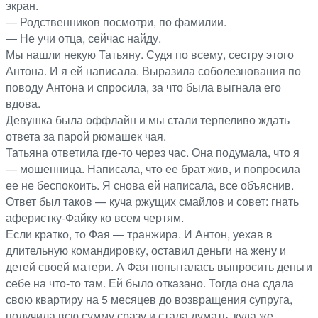
экран.
— Родственников посмотри, по фамилии.
— Не учи отца, сейчас найду.
Мы нашли некую Татьяну. Судя по всему, сестру этого
Антона. И я ей написала. Выразила соболезнования по
поводу Антона и спросила, за что была выгнала его
вдова.
Девушка была оффлайн и мы стали терпеливо ждать
ответа за парой рюмашек чая.
Татьяна ответила где-то через час. Она подумала, что я
— мошенница. Написала, что ее брат жив, и попросила
ее не беспокоить. Я снова ей написала, все объяснив.
Ответ был таков — куча ржущих смайлов и совет: гнать
аферистку-Файку ко всем чертям.
Если кратко, то Фая — транжира. И Антон, уехав в
длительную командировку, оставил деньги на жену и
детей своей матери. А Фая попыталась выпросить деньги
себе на что-то там. Ей было отказано. Тогда она сдала
свою квартиру на 5 месяцев до возвращения супруга,
получила всю сумму сразу и стала думать, куда же