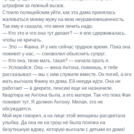
штрафом за ложный вызов.
Стоило полицейским уйти, как эта дама принялась
жаловаться моему мужу на мою неуравновешенность.
Так ему и сказала, что меня лечить надо.
— Кто это и что она тут делает? — я еле сдерживалась,
чтобы не кричать.
— Это — Фаина. И у нее сейчас трудное время. Пока она
поживет у нас, — соизволил объяснить супруг.
— Кто она, твою мать, такая? — начала орать я.
— Успокойся. Она — жена Антона, помнишь, я тебе
рассказывал — мы с ним служили вместе. Он погиб, а его
мать выгнала Фаину из дома. Ей некуда идти. Она не
работает — в декрете, пенсию еще не назначили.
Квартира не Антона была, а его матери. Так что пока Фая
поживет тут. Я должен Антону. Милая, это не
обсуждается.
Мой муж говорил, а на лице этой женщины расцветала
улыбка. Да она ни на грош не была похожа на
безутешную вдову, которую выгнали с детьми из дома!