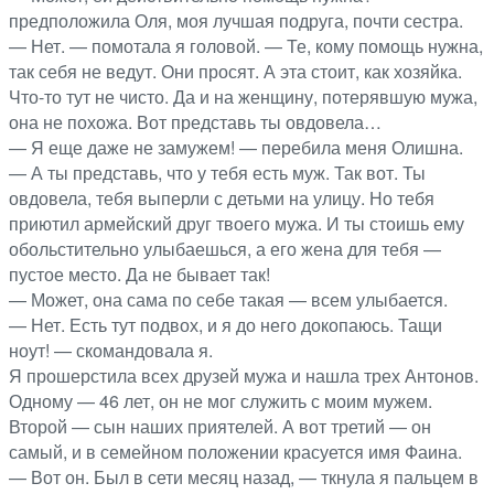
предположила Оля, моя лучшая подруга, почти сестра.
— Нет. — помотала я головой. — Те, кому помощь нужна,
так себя не ведут. Они просят. А эта стоит, как хозяйка.
Что-то тут не чисто. Да и на женщину, потерявшую мужа,
она не похожа. Вот представь ты овдовела…
— Я еще даже не замужем! — перебила меня Олишна.
— А ты представь, что у тебя есть муж. Так вот. Ты
овдовела, тебя выперли с детьми на улицу. Но тебя
приютил армейский друг твоего мужа. И ты стоишь ему
обольстительно улыбаешься, а его жена для тебя —
пустое место. Да не бывает так!
— Может, она сама по себе такая — всем улыбается.
— Нет. Есть тут подвох, и я до него докопаюсь. Тащи
ноут! — скомандовала я.
Я прошерстила всех друзей мужа и нашла трех Антонов.
Одному — 46 лет, он не мог служить с моим мужем.
Второй — сын наших приятелей. А вот третий — он
самый, и в семейном положении красуется имя Фаина.
— Вот он. Был в сети месяц назад, — ткнула я пальцем в