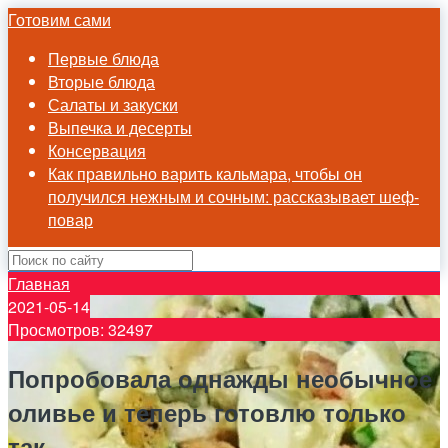
Готовим сами
Первые блюда
Вторые блюда
Салаты и закуски
Выпечка и десерты
Консервация
Как правильно варить кальмара, чтобы он
получился нежным и сочным: рассказывает шеф-
повар
Главная
2021-05-14
Просмотров: 32497
Попробовала однажды необычное
оливье и теперь готовлю только
так