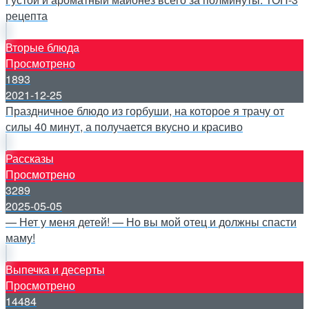
рецепта
Вторые блюда
Просмотрено
1893
2021-12-25
Праздничное блюдо из горбуши, на которое я трачу от
силы 40 минут, а получается вкусно и красиво
Рассказы
Просмотрено
3289
2025-05-05
— Нет у меня детей! — Но вы мой отец и должны спасти
маму!
Выпечка и десерты
Просмотрено
14484