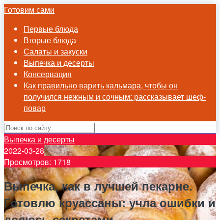
Готовим сами
Первые блюда
Вторые блюда
Салаты и закуски
Выпечка и десерты
Консервация
Как правильно варить кальмара, чтобы он
получился нежным и сочным: рассказывает шеф-
повар
Выпечка и десерты
2022-03-28
Просмотров: 1718
Выпечка, как в лучшей пекарне.
Готовлю круассаны: учла ошибки и
делюсь секретами