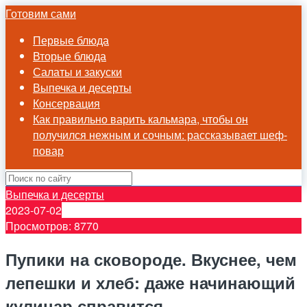
Готовим сами
Первые блюда
Вторые блюда
Салаты и закуски
Выпечка и десерты
Консервация
Как правильно варить кальмара, чтобы он
получился нежным и сочным: рассказывает шеф-
повар
Выпечка и десерты
2023-07-02
Просмотров: 8770
Пупики на сковороде. Вкуснее, чем
лепешки и хлеб: даже начинающий
кулинар справится