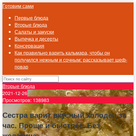
Готовим сами
Первые блюда
Вторые блюда
Салаты и закуски
Выпечка и десерты
Консервация
Как правильно варить кальмара, чтобы он
получился нежным и сочным: рассказывает шеф-
повар
Вторые блюда
2021-12-26
Просмотров: 138983
Сестра варит вкусный холодец за
час. Проще и быстрее. Без
желатина