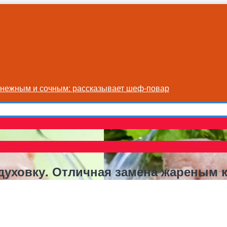
я нежным и сочным: рассказывает шеф-повар
духовку. Отличная замена жареным 