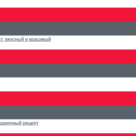
т: вкусный и красивый
аздничный рецепт