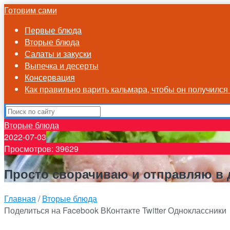
Готовим сами
Первые блюда
Вторые блюда
Салаты и закуски
Выпечка и десерты
Консервация
Как правильно варить кальмара, чтобы он получилс
Вторые блюда
2022-07-03
Просмотров: 39629
Просто сворачиваю и отправляю в 
Главная
/
Вторые блюда
Поделиться на Facebook
ВКонтакте
Twitter
Одноклассники