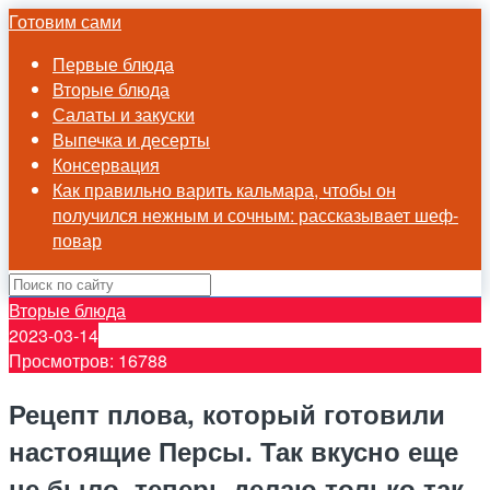
Готовим сами
Первые блюда
Вторые блюда
Салаты и закуски
Выпечка и десерты
Консервация
Как правильно варить кальмара, чтобы он
получился нежным и сочным: рассказывает шеф-
повар
Вторые блюда
2023-03-14
Просмотров: 16788
Рецепт плова, который готовили
настоящие Персы. Так вкусно еще
не было, теперь делаю только так