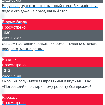
2022-03-03
Беру селедку и готовлю отменный салат без майонеза:
подаю его даже на праздничный стол
Вторые блюда
Просмотрено
1639
2022-02-27
Делаем настоящий домашний бекон (грудинку): ничего
вредного, можно детям.
Напитки
Просмотрено
1212
2023-06-06
Окрошка получается газированная и вкусная. Квас
«Петровский» по старинному рецепту без дрожжей
Рассказы
Просмотрено