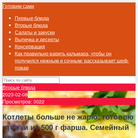
Готовим сами
Первые блюда
Вторые блюда
Салаты и закуски
Выпечка и десерты
Консервация
Как правильно варить кальмара, чтобы он
получился нежным и сочным: рассказывает шеф-
повар
Вторые блюда
2023-02-08
Просмотров: 3022
Котлеты больше не жарю: готовлю
стожки из 500 г фарша. Семейный
рецепт