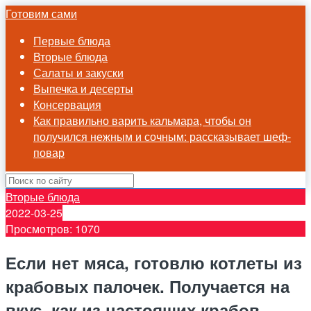
Готовим сами
Первые блюда
Вторые блюда
Салаты и закуски
Выпечка и десерты
Консервация
Как правильно варить кальмара, чтобы он
получился нежным и сочным: рассказывает шеф-
повар
Вторые блюда
2022-03-25
Просмотров: 1070
Если нет мяса, готовлю котлеты из
крабовых палочек. Получается на
вкус, как из настоящих крабов