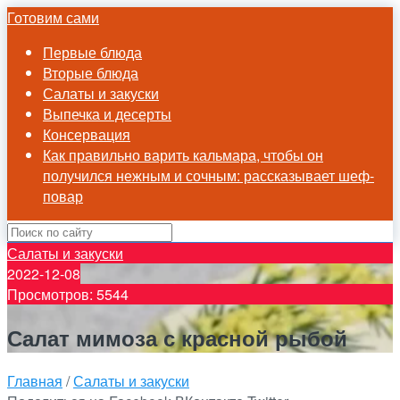
Готовим сами
Первые блюда
Вторые блюда
Салаты и закуски
Выпечка и десерты
Консервация
Как правильно варить кальмара, чтобы он
получился нежным и сочным: рассказывает шеф-
повар
Салаты и закуски
2022-12-08
Просмотров: 5544
Салат мимоза с красной рыбой
Главная
/
Салаты и закуски