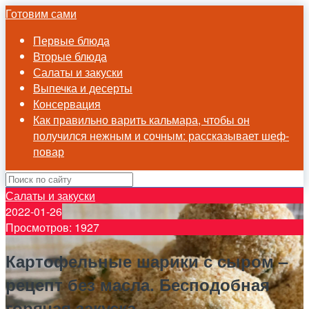
Готовим сами
Первые блюда
Вторые блюда
Салаты и закуски
Выпечка и десерты
Консервация
Как правильно варить кальмара, чтобы он
получился нежным и сочным: рассказывает шеф-
повар
Салаты и закуски
2022-01-26
Просмотров: 1927
Картофельные шарики с сыром –
рецепт без масла. Бесподобная
горячая закуска