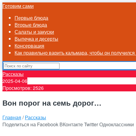
Готовим сами
Первые блюда
Вторые блюда
Салаты и закуски
Выпечка и десерты
Консервация
Как правильно варить кальмара, чтобы он получилс
Рассказы
2025-04-06
Просмотров: 2526
Вон порог на семь дорог…
Главная
/
Рассказы
Поделиться на Facebook
ВКонтакте
Twitter
Одноклассники