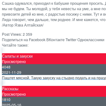
Сашка одумался, приходил к бабушке прощения просить. Да
мы не будем. Ты молодой, у тебя невесты на уме, а мне по
привозите детей ко мне, с радостью посижу с ними. Тут и в
Лида говорит, чем дальше, тем роднее. И мне кажется, что
/Автор Язва Алтайская/
Post Views:
2 359
Поделиться на Facebook
ВКонтакте
Twitter
Одноклассники
Читайте также:
Салаты и закуски
Просмотрено
4048
2021-11-29
Паштет мясной. Такую закуску на стыдно подать и на праз
Рассказы
Просмотрено
1810
2025-05-16