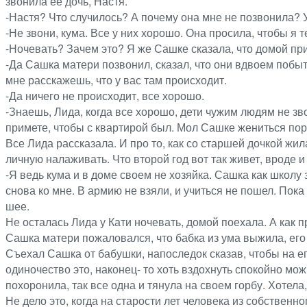
звонила её дочь, Настя.
-Настя? Что случилось? А почему она мне не позвонила? У 
-Не звони, кума. Все у них хорошо. Она просила, чтобы я 
-Ночевать? Зачем это? Я же Сашке сказала, что домой пр
-Да Сашка матери позвонил, сказал, что они вдвоем побыт
мне расскажешь, что у вас там происходит.
-Да ничего не происходит, все хорошо.
-Знаешь, Лида, когда все хорошо, дети чужим людям не зво
примете, чтобы с квартирой был. Мол Сашке жениться пора
Все Лида рассказала. И про то, как со старшей дочкой жил
личную налаживать. Что второй год вот так живет, вроде и
-Я ведь кума и в доме своем не хозяйка. Сашка как школу з
снова ко мне. В армию не взяли, и учиться не пошел. Пока
шее.
Не осталась Лида у Кати ночевать, домой поехала. А как пр
Сашка матери пожаловался, что бабка из ума выжила, его и
Съехал Сашка от бабушки, напоследок сказав, чтобы на ег
одиночество это, наконец- то хоть вздохнуть спокойно мо
похоронила, так все одна и тянула на своем горбу. Хотела
Не дело это, когда на старости лет человека из собственно