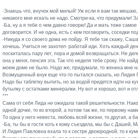
-Знаешь что, внучок мой милый! Уж если я вам так мешаю, 
никакого мне искать не надо. Смотри-ка, что придумали! З
-Ба, ну а я тебе о чем давно говорю! Да и мать тоже само
договорится. И не одна, есть с кем поговорить, соседки п
-Никуда я со своего дома не пойду. Я тебе так скажу, Саша
хочешь. Учиться не захотел- работай иди. Хоть каждый ден
поскиталась пару лет, пора и домой возвращаться. Не дел
она у меня, пенсия эта. Так что неделя тебе сроку. Не най
моем доме не было. Надо же, придумали, то жениха мне на
Возмущенный внук еще что-то пытался сказать, но Лидия 
Надо бы таблетку выпить, но за водой придется идти на к
бутылку с остатками минералки. Ну вот и хорошо, вот и отл
***
Сама от себя Лида не ожидала такой решительности. Накоп
одной дочке, то ко второй, а потом так же, по первому наме
То одна у него невеста, любовь всей жизни, то другая, а 
-Ба, ты бы в гости хоть к кому съездила, мы бы с Дашей,
И Лидия Павловна ехала то к сестре двоюродной, то к кум