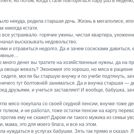
ллеге, но потом, когда стали повторяться пару раз в неделю
было некуда, родила старшая дочь. Жизнь в мегаполисе, ипо
 никогда кстати.
 все устраивало- горячие ужины, чистая квартира, ухоженн
и начал высказывать недовольство.
ими и отравиться недолго. Да и зачем сосисками давиться,
тбивные…
но много денег вы тратите на хозяйственные нужны, да на п
 да овощи жевать? Экономия это хорошо, но мяса в рационе
и сидите, могли бы старшую внучку и по учебе подтянуть, 
нечего тут болтовнёй заниматься. Да и внучка старшая — де
ред друзьями, и учиться заставляет! И вообще, бабушка, за
Зятю мясо покупала со своей скудной пенсии, внучке тоже 
 толком, и не работал, тоже остатки пенсии на карту перево
ротив ему не скажет! Даром-ли такого мужика из семьи увод
, мама, это для моего блага, и все на этом.
ла нуждаться в услугах бабушки. Зять так прямо и сказал-