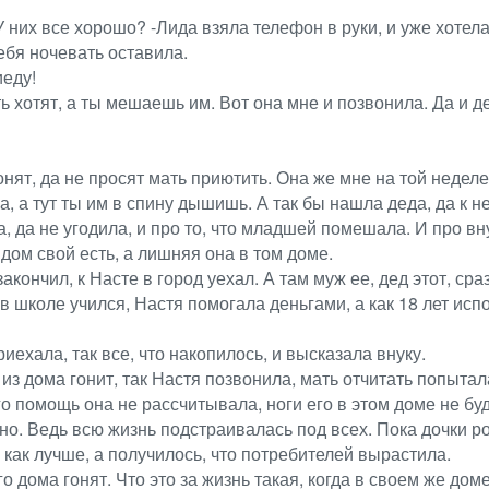
них все хорошо? -Лида взяла телефон в руки, и уже хотела 
тебя ночевать оставила.
иеду!
ь хотят, а ты мешаешь им. Вот она мне и позвонила. Да и д
нят, да не просят мать приютить. Она же мне на той неделе
, а тут ты им в спину дышишь. А так бы нашла деда, да к н
а, да не угодила, и про то, что младшей помешала. И про вн
 дом свой есть, а лишняя она в том доме.
акончил, к Насте в город уехал. А там муж ее, дед этот, ср
 в школе учился, Настя помогала деньгами, а как 18 лет исп
иехала, так все, что накопилось, и высказала внуку.
з дома гонит, так Настя позвонила, мать отчитать попыталас
о помощь она не рассчитывала, ноги его в этом доме не буд
жно. Ведь всю жизнь подстраивалась под всех. Пока дочки р
, как лучше, а получилось, что потребителей вырастила.
го дома гонят. Что это за жизнь такая, когда в своем же до