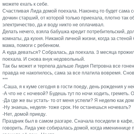
можете ехать к себе.
Счастливая Лида домой поехала. Наконец-то будет сама себ
дочкин старший, от которой только приехала, плотно так об
электричество, да и воду никто не оплачивал.
Делать нечего, взяла бабушка кредит потребительский, дол
комнаты, да кухня. Никакой личной жизни, когда за стено
мама, помоги с ребенком.
А куда деваться? Собралась, да поехала. 3 месяца прожил
поехала. И снова внук недовольный.
Так бы может и терпела дальше Лидия Петровна все гонен
правда не накопилось, сама за все платила вовремя. Сно
***
-Саша, я к куме сегодня в гости поеду, день рождения у не
-А что не с ночевой? Будешь тут по ночи ходить, греметь. 
-Да где же вы устать- то от меня успели? Я неделю как дом
-Ну знаешь, неделя- тоже срок. Не останешься ночевать?
-Нет, домой приеду.
Праздник был в самом разгаре. Сначала посидели в кафе,
говорить. Лида уже собиралась домой, когда имениннице п