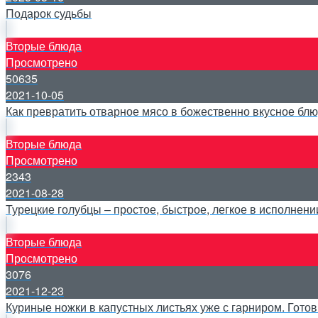
Подарок судьбы
Вторые блюда
Просмотрено
50635
2021-10-05
Как превратить отварное мясо в божественно вкусное бл
Вторые блюда
Просмотрено
2343
2021-08-28
Турецкие голубцы – простое, быстрое, легкое в исполнени
Вторые блюда
Просмотрено
3076
2021-12-23
Куриные ножки в капустных листьях уже с гарниром. Готов