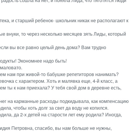
, радость сошла на нет, и поняла Лида, что тяготятся люди
тека, и старший ребенок- школьник никак не располагают к
ые внуки, то через несколько месяцев зять Лиды, который
 если вы все равно целый день дома? Вам трудно
родукты! Экономнее надо быть!
 маловато.
зачем нам при живой-то бабушке репетиторов нанимать?
вочка с характером. Хоть и малявка еще, 4-й класс, а
чем ты к нам приехала? У тебя свой дом в деревне есть,
денег на карманные расходы подкидывала, как компенсацию
дила, чтобы хоть долг за свет да воду не копился.
ила, да 2-х детей на старости лет ему родила? Иногда,
 Лидия Петровна, спасибо, вы нам больше не нужны,