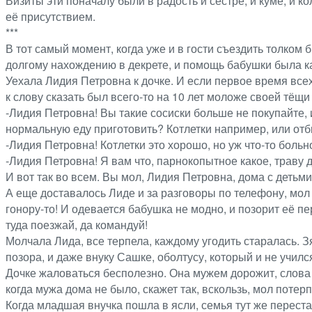
Визиты эти поначалу были в радость и сестре, и куме, и ко
её присутствием.
***
В тот самый момент, когда уже и в гости съездить толком 
долгому нахождению в декрете, и помощь бабушки была как
Уехала Лидия Петровна к дочке. И если первое время всех
к слову сказать был всего-то на 10 лет моложе своей тёщ
-Лидия Петровна! Вы такие сосиски больше не покупайте, 
нормальную еду приготовить? Котлетки например, или о
-Лидия Петровна! Котлетки это хорошо, но уж что-то боль
-Лидия Петровна! Я вам что, парнокопытное какое, траву
И вот так во всем. Вы мол, Лидия Петровна, дома с детьм
А еще доставалось Лиде и за разговоры по телефону, мол 
гонору-то! И одевается бабушка не модно, и позорит её пе
туда поезжай, да командуй!
Молчала Лида, все терпела, каждому угодить старалась. 
позора, и даже внуку Сашке, оболтусу, который и не учился
Дочке жаловаться бесполезно. Она мужем дорожит, слова п
когда мужа дома не было, скажет так, вскользь, мол потерпи
Когда младшая внучка пошла в ясли, семья тут же переста