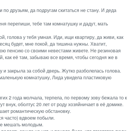
и по друзьям, да подругам скитаться не стану. И деда
меня перепиши, тебе там комнатушку и дадут, мать
й, голова у тебя умная. Иди, ищи квартиру, да живи, как
есяц будет, мне покой, да тишина нужны. Хватит,
а мою пенсию со своими невестами живете. Не резиновая
ей, как её там, забываю все время, чтобы сегодня же в
 и закрыла за собой дверь. Жутко разболелась голова.
ми маленькую комнатушку, Лида увидела пластиковую
их 2 года молчала, терпела, по первому зову бежала то к
ут внук, оболтус 20 лет от роду хозяйничает в её домике.
рушает романтическую обстановку.
ся часто) вдвоем побыли.
 не мешать молодым.