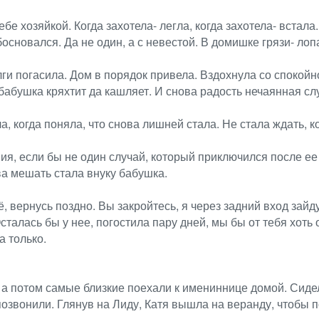
е хозяйкой. Когда захотела- легла, когда захотела- встала.
основался. Да не один, а с невестой. В домишке грязи- лопа
ги погасила. Дом в порядок привела. Вздохнула со спокойно
й бабушка кряхтит да кашляет. И снова радость нечаянная 
а, когда поняла, что снова лишней стала. Не стала ждать,
ия, если бы не один случай, который приключился после ее
ва мешать стала внуку бабушка.
ё, вернусь поздно. Вы закройтесь, я через задний вход зайд
Осталась бы у нее, погостила пару дней, мы бы от тебя хоть 
а только.
 а потом самые близкие поехали к имениннице домой. Сиде
озвонили. Глянув на Лиду, Катя вышла на веранду, чтобы по