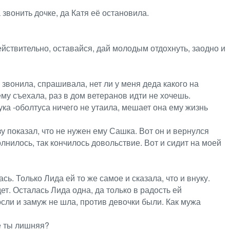
звонить дочке, да Катя её остановила.
ействительно, оставайся, дай молодым отдохнуть, заодно и
 звонила, спрашивала, нет ли у меня деда какого на
ему съехала, раз в дом ветеранов идти не хочешь.
ука -оболтуса ничего не утаила, мешает она ему жизнь
азу показал, что не нужен ему Сашка. Вот он и вернулся
олнилось, так кончилось довольствие. Вот и сидит на моей
ь. Только Лида ей то же самое и сказала, что и внуку.
ет. Осталась Лида одна, да только в радость ей
осли и замуж не шла, против девочки были. Как мужа
ме ты лишняя?