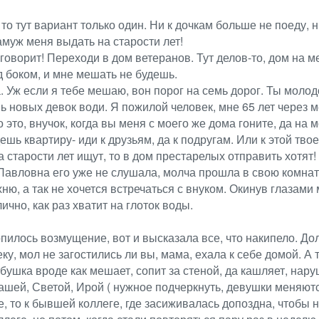
то тут вариант только один. Ни к дочкам больше не поеду, н
амуж меня выдать на старости лет!
е говорит! Переходи в дом ветеранов. Тут делов-то, дом на 
од боком, и мне мешать не будешь.
. Уж если я тебе мешаю, вон порог на семь дорог. Ты молодо
ь новых девок води. Я пожилой человек, мне 65 лет через м
о это, внучок, когда вы меня с моего же дома гоните, да н
дешь квартиру- иди к друзьям, да к подругам. Или к этой тво
 старости лет ищут, то в дом престарелых отправить хотят!
Павловна его уже не слушала, молча прошла в свою комнату
ухню, а так не хочется встречаться с внуком. Окинув глаза
ично, как раз хватит на глоток воды.
илось возмущение, вот и высказала все, что накипело. Долг
ку, мол не загостились ли вы, мама, ехала к себе домой. А т
бабушка вроде как мешает, сопит за стеной, да кашляет, на
 Машей, Светой, Ирой ( нужное подчеркнуть, девушки меняют
е, то к бывшей коллеге, где засиживалась допоздна, чтобы