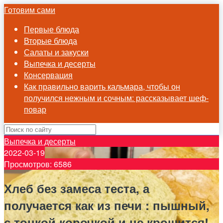
Готовим сами
Первые блюда
Вторые блюда
Салаты и закуски
Выпечка и десерты
Консервация
Как правильно варить кальмара, чтобы он
получился нежным и сочным: рассказывает шеф-
повар
Выпечка и десерты
2022-03-19
Просмотров: 6586
Хлеб без замеса теста, а
получается как из печи : пышный,
с тонкой корочкой и не крошится!