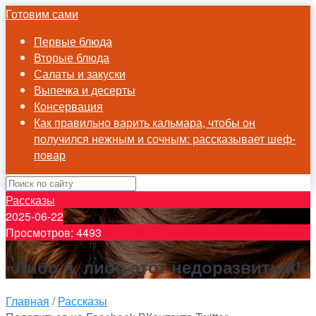
Готовим сами
Первые блюда
Вторые блюда
Салаты и закуски
Выпечка и десерты
Консервация
Как правильно варить кальмара, чтобы он
получился нежным и сочным: рассказывает шеф-
повар
Рассказы
2025-06-22
Просмотров: 4493
«Либо я, либо этот недоразвитый!»
Главная
/
Рассказы