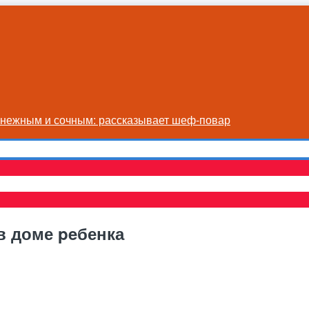
я нежным и сочным: рассказывает шеф-повар
в доме peбенка