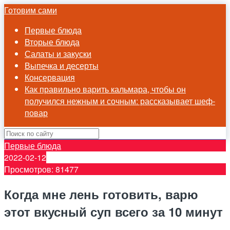
Готовим сами
Первые блюда
Вторые блюда
Салаты и закуски
Выпечка и десерты
Консервация
Как правильно варить кальмара, чтобы он
получился нежным и сочным: рассказывает шеф-
повар
Первые блюда
2022-02-12
Просмотров: 81477
Когда мне лень готовить, варю
этот вкусный суп всего за 10 минут