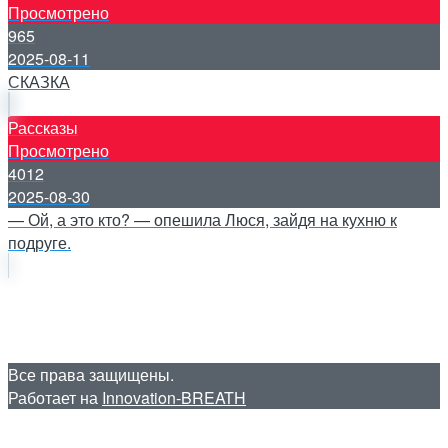
Просмотрено
965
2025-08-11
СКАЗКА
Рассказы
Просмотрено
4012
2025-08-30
— Ой, а это кто? — опешила Люся, зайдя на кухню к
подруге.
Все права защищены.
Работает на
Innovation-BREATH