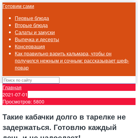
Готовим сами
Первые блюда
Вторые блюда
Салаты и закуски
Выпечка и десерты
Консервация
Как правильно варить кальмара, чтобы он
получился нежным и сочным: рассказывает шеф-
повар
Главная
2021-07-01
Просмотров: 5800
Такие кабачки долго в тарелке не
задержаться. Готовлю каждый
день и не надоедает!