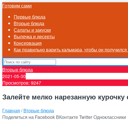
Готовим сами
Первые блюда
Вторые блюда
Салаты и закуски
Выпечка и десерты
Консервация
Как правильно варить кальмара, чтобы он получилс
Вторые блюда
2021-05-30
Просмотров: 9247
Залейте мелко нарезанную курочку 
Главная
/
Вторые блюда
Поделиться на Facebook
ВКонтакте
Twitter
Одноклассники