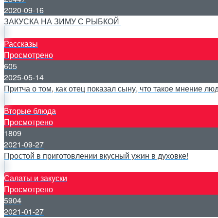
2020-09-16
ЗАКУСКА НА ЗИМУ С РЫБКОЙ
Рассказы
Просмотрено
605
2025-05-14
Притча о том, как отец показал сыну, что такое мнение лю
Вторые блюда
Просмотрено
1809
2021-09-27
Простой в приготовлении вкусный ужин в духовке!
Салаты и закуски
Просмотрено
5904
2021-01-27