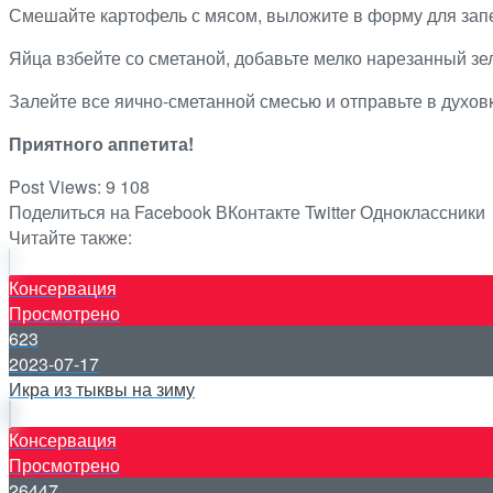
Смешайте картофель с мясом, выложите в форму для зап
Яйца взбейте со сметаной, добавьте мелко нарезанный зел
Залейте все яично-сметанной смесью и отправьте в духовк
Приятного аппетита!
Post Views:
9 108
Поделиться на Facebook
ВКонтакте
Twitter
Одноклассники
Читайте также:
Консервация
Просмотрено
623
2023-07-17
Икра из тыквы на зиму
Консервация
Просмотрено
26447