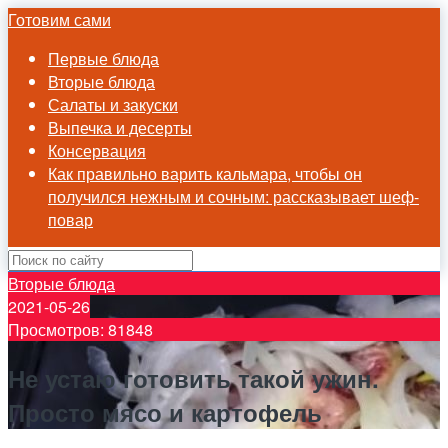
Готовим сами
Первые блюда
Вторые блюда
Салаты и закуски
Выпечка и десерты
Консервация
Как правильно варить кальмара, чтобы он
получился нежным и сочным: рассказывает шеф-
повар
Вторые блюда
2021-05-26
Просмотров: 81848
Не устаю готовить такой ужин.
Просто мясо и картофель