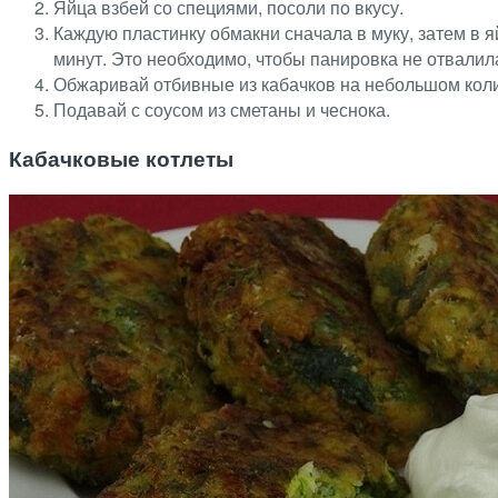
Яйца взбей со специями, посоли по вкусу.
Каждую пластинку обмакни сначала в муку, затем в я
минут. Это необходимо, чтобы панировка не отвалил
Обжаривай отбивные из кабачков на небольшом коли
Подавай с соусом из сметаны и чеснока.
Кабачковые котлеты