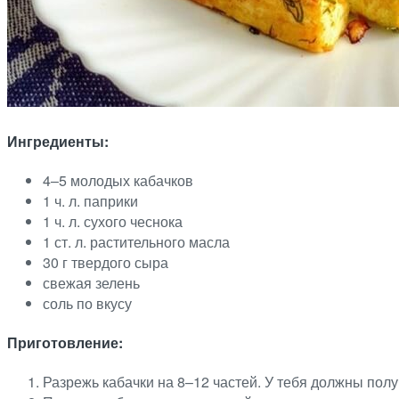
Ингредиенты:
4–5 молодых кабачков
1 ч. л. паприки
1 ч. л. сухого чеснока
1 ст. л. растительного масла
30 г твердого сыра
свежая зелень
соль по вкусу
Приготовление:
Разрежь кабачки на 8–12 частей. У тебя должны полу