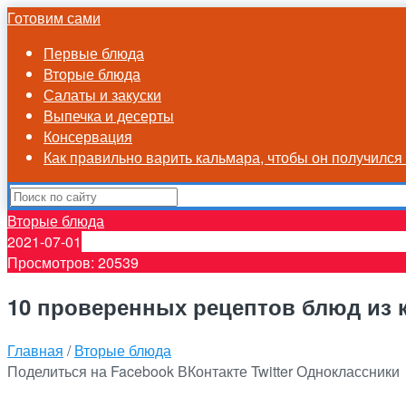
Готовим сами
Первые блюда
Вторые блюда
Салаты и закуски
Выпечка и десерты
Консервация
Как правильно варить кальмара, чтобы он получилс
Вторые блюда
2021-07-01
Просмотров: 20539
10 проверенных рецептов блюд из к
Главная
/
Вторые блюда
Поделиться на Facebook
ВКонтакте
Twitter
Одноклассники