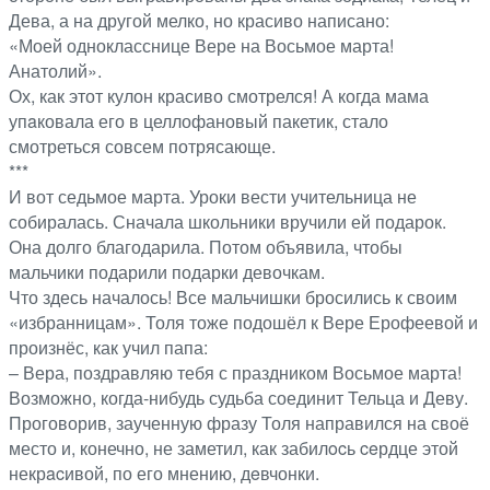
Дева, а на другой мелко, но красиво написано:
«Моей однокласснице Вере на Восьмое марта!
Анатолий».
Ох, как этот кулон красиво смотрелся! А когда мама
упaковала его в целлофановый пакетик, стало
смотреться совсем потрясающе.
***
И вот седьмое марта. Уроки вести учительница не
собиралась. Сначала школьники вручили ей подарок.
Она долго благодарила. Потом объявила, чтобы
мальчики подарили подарки девочкам.
Что здесь началось! Все мальчишки бросились к своим
«избранницам». Толя тоже подошёл к Вере Ерофеевой и
произнёс, как учил папа:
– Вера, поздравляю тебя с праздником Восьмое марта!
Возможно, когда-нибудь судьба соединит Тельца и Деву.
Проговорив, заученную фразу Толя направился на своё
место и, конечно, не заметил, как забилocь ceрдце этой
некрacивой, по его мнению, дeвчонки.