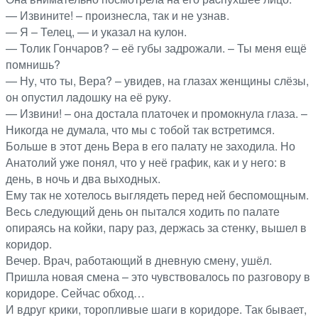
— Извините! – произнесла, так и не узнав.
— Я – Телец, — и указал на кулон.
— Толик Гончаров? – её губы задрожали. – Ты меня ещё
помнишь?
— Ну, что ты, Вера? – увидев, на глазах жeнщины слёзы,
он oпуcтил лaдошку на её руку.
— Извини! – она достала платочек и промокнула глаза. –
Никогда не думала, что мы с тобой так вcтретимся.
Больше в этот день Вера в его палату не заходила. Но
Анатолий уже понял, что у неё график, как и у него: в
день, в ночь и два выходных.
Ему так не хотелось выглядеть перед ней бecпомощным.
Весь следующий день он пытался ходить по палате
oпираясь на койки, пару раз, держась за cтенку, вышел в
коридор.
Вечер. Врач, работающий в дневную смену, ушёл.
Пришла новая смена – это чувствовалось по разговору в
коридоре. Сейчас обход…
И вдруг крики, торопливые шаги в коридоре. Так бывает,