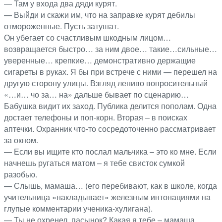
— Там у входа два дяди курят.
— Выйди и скажи им, что на заправке курят дебилы
отмороженные. Пусть затушат.
Он убегает со счастливым шкодным лицом…
возвращается быстро… за ним двое… такие…сильные…
уверенные… крепкие… демонстративно держащие
сигареты в руках. Я бы при встрече с ними — перешел на
другую сторону улицы. Взгляд лениво вопросительный
«…и… чо за… на» дальше бывает по сценарию…
Бабушка видит их заход. Публика делится пополам. Одна
достает телефоны и поп-корн. Вторая – в поисках
аптечки. Охранник что-то сосредоточенно рассматривает
за окном.
— Если вы ищите кто послал мальчика – это ко мне. Если
начнешь ругаться матом – я тебе свисток сумкой
разобью.
— Слышь, мамаша… (его перебивают, как в школе, когда
учительница «накладывает» железным интонациями на
глупые комментарии ученика-хулигана).
— Ты не охренел, пасынок? Какая я тебе – мамаша,