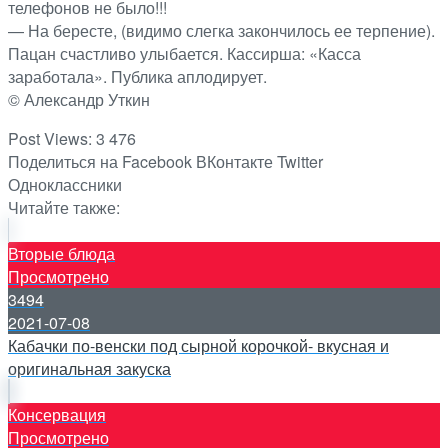
телефонов не было!!!
— На бересте, (видимо слегка закончилось ее терпение).
Пацан счастливо улыбается. Кассирша: «Касса
заработала». Публика аплодирует.
© Александр Уткин
Post Views:
3 476
Поделиться на Facebook
ВКонтакте
Twitter
Одноклассники
Читайте также:
Вторые блюда
Просмотрено
3494
2021-07-08
Кабачки по-венски под сырной корочкой- вкусная и
оригинальная закуска
Консервация
Просмотрено