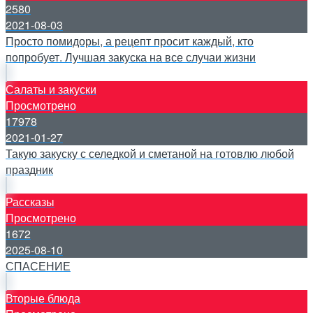
2580
2021-08-03
Просто помидоры, а рецепт просит каждый, кто
попробует. Лучшая закуска на все случаи жизни
Салаты и закуски
Просмотрено
17978
2021-01-27
Такую закуску с селедкой и сметаной на готовлю любой
праздник
Рассказы
Просмотрено
1672
2025-08-10
СПАСЕНИЕ
Вторые блюда