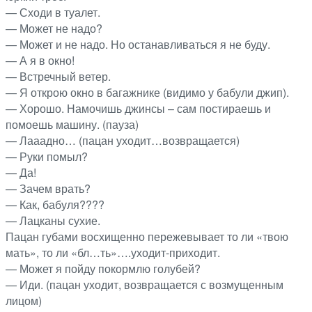
— Сходи в туалет.
— Может не надо?
— Может и не надо. Но останавливаться я не буду.
— А я в окно!
— Встречный ветер.
— Я открою окно в багажнике (видимо у бабули джип).
— Хорошо. Намочишь джинсы – сам постираешь и
помоешь машину. (пауза)
— Лааадно… (пацан уходит…возвращается)
— Руки помыл?
— Да!
— Зачем врать?
— Как, бабуля????
— Лацканы сухие.
Пацан губами восхищенно пережевывает то ли «твою
мать», то ли «бл…ть»….уходит-приходит.
— Может я пойду покормлю голубей?
— Иди. (пацан уходит, возвращается с возмущенным
лицом)