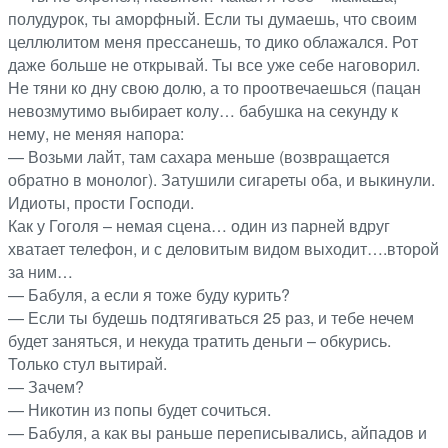
полудурок, ты аморфный. Если ты думаешь, что своим
целлюлитом меня прессанешь, то дико облажался. Рот
даже больше не открывай. Ты все уже себе наговорил.
Не тяни ко дну свою долю, а то проотвечаешься (пацан
невозмутимо выбирает колу… бабушка на секунду к
нему, не меняя напора:
— Возьми лайт, там сахара меньше (возвращается
обратно в монолог). Затушили сигареты оба, и выкинули.
Идиоты, прости Господи.
Как у Гоголя – немая сцена… один из парней вдруг
хватает телефон, и с деловитым видом выходит….второй
за ним…
— Бабуля, а если я тоже буду курить?
— Если ты будешь подтягиваться 25 раз, и тебе нечем
будет заняться, и некуда тратить деньги – обкурись.
Только стул вытирай.
— Зачем?
— Никотин из попы будет сочиться.
— Бабуля, а как вы раньше переписывались, айпадов и