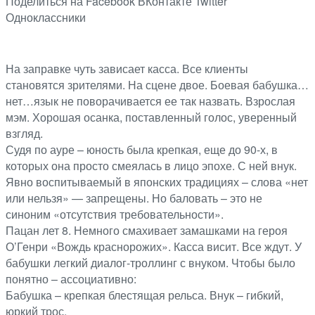
Поделиться на Facebook
ВКонтакте
Twitter
Одноклассники
На заправке чуть зависает касса. Все клиенты
становятся зрителями. На сцене двое. Боевая бабушка…
нет…язык не поворачивается ее так назвать. Взрослая
мэм. Хорошая осанка, поставленный голос, уверенный
взгляд.
Судя по ауре – юность была крепкая, еще до 90-х, в
которых она просто смеялась в лицо эпохе. С ней внук.
Явно воспитываемый в японских традициях – слова «нет
или нельзя» — запрещены. Но баловать – это не
синоним «отсутствия требовательности».
Пацан лет 8. Немного смахивает замашками на героя
О’Генри «Вождь краснорожих». Касса висит. Все ждут. У
бабушки легкий диалог-троллинг с внуком. Чтобы было
понятно – ассоциативно:
Бабушка – крепкая блестящая рельса. Внук – гибкий,
юркий трос.