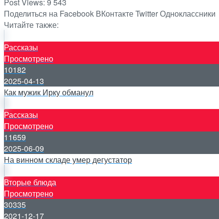
Post Views:
9 543
Поделиться на Facebook
ВКонтакте
Twitter
Одноклассники
Читайте также:
Рассказы
Просмотрено
10182
2025-04-13
Как мужик Ирку обманул
Рассказы
Просмотрено
11659
2025-06-09
На винном складе умер дегустатор
Вторые блюда
Просмотрено
30335
2021-12-17