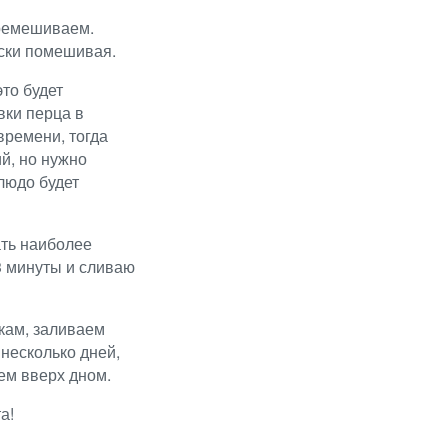
еремешиваем.
ски помешивая.
это будет
вки перца в
времени, тогда
й, но нужно
Блюдо будет
ать наиболее
3 минуты и сливаю
кам, заливаем
 несколько дней,
ем вверх дном.
а!