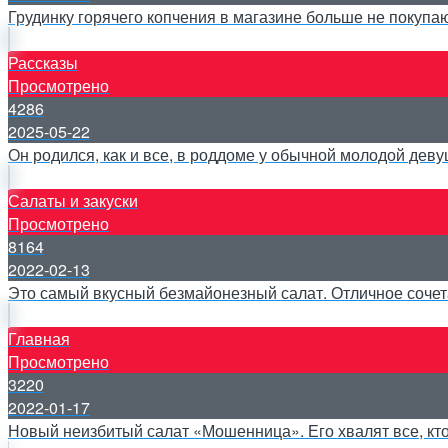
Грудинку горячего копчения в магазине больше не покупаю
Рассказы
Просмотрено
4286
2025-05-22
Он родился, как и все, в роддоме у обычной молодой дев
Салаты и закуски
Просмотрено
8164
2022-02-13
Это самый вкусный безмайонезный салат. Отличное сочет
Главная
Просмотрено
3220
2022-01-17
Новый неизбитый салат «Мошенница». Его хвалят все, кт