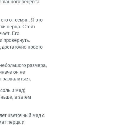
я данного рецепта
го от семян. Я это
ки перца. Стоит
чает. Его
и провернуть.
 достаточно просто
 небольшого размера,
иначе он не
т развалиться.
соль и мед)
ньше, а затем
дет цветочный мед с
мат перца и