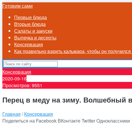
Готовим сами
Первые блюда
Вторые блюда
Салаты и закуски
Выпечка и десерты
Консервация
Как правильно варить кальмара, чтобы он получилс
Консервация
2020-09-16
Просмотров: 9551
Перец в меду на зиму. Волшебный в
Главная
/
Консервация
Поделиться на Facebook
ВКонтакте
Twitter
Одноклассники