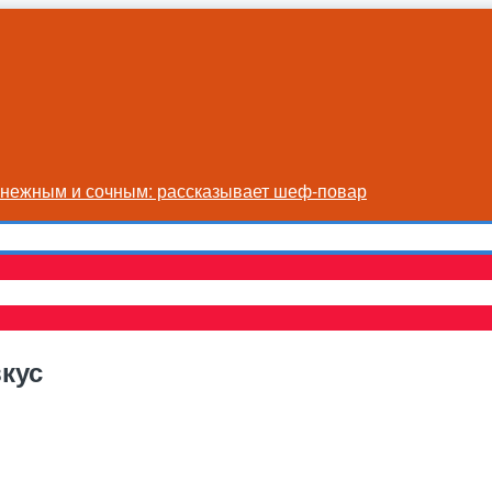
я нежным и сочным: рассказывает шеф-повар
кус