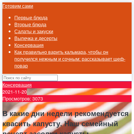
Готовим сами
Первые блюда
Вторые блюда
Салаты и закуски
Выпечка и десерты
Консервация
Как правильно варить кальмара, чтобы он
получился нежным и сочным: рассказывает шеф-
повар
Консервация
2021-11-20
Просмотров: 3073
В какие дни недели рекомендуется
квасить капусту. Наш семейный
рецепт засолки капусты