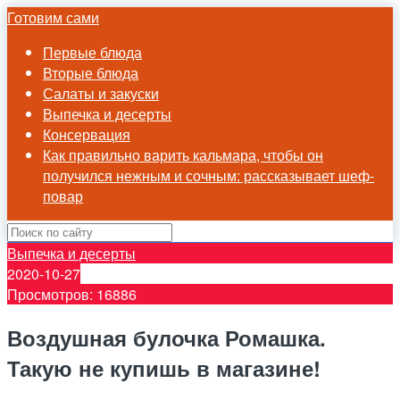
Готовим сами
Первые блюда
Вторые блюда
Салаты и закуски
Выпечка и десерты
Консервация
Как правильно варить кальмара, чтобы он
получился нежным и сочным: рассказывает шеф-
повар
Выпечка и десерты
2020-10-27
Просмотров: 16886
Воздушная булочка Ромашка.
Такую не купишь в магазине!