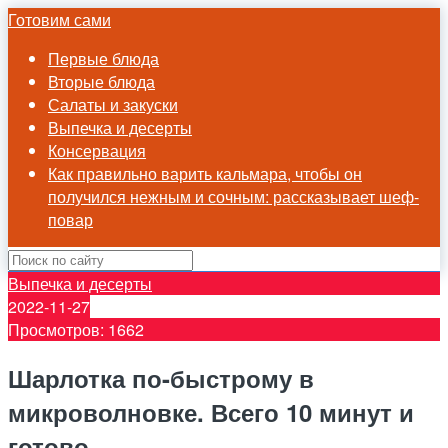
Готовим сами
Первые блюда
Вторые блюда
Салаты и закуски
Выпечка и десерты
Консервация
Как правильно варить кальмара, чтобы он
получился нежным и сочным: рассказывает шеф-
повар
Выпечка и десерты
2022-11-27
Просмотров: 1662
Шарлотка по-быстрому в
микроволновке. Всего 10 минут и
готово