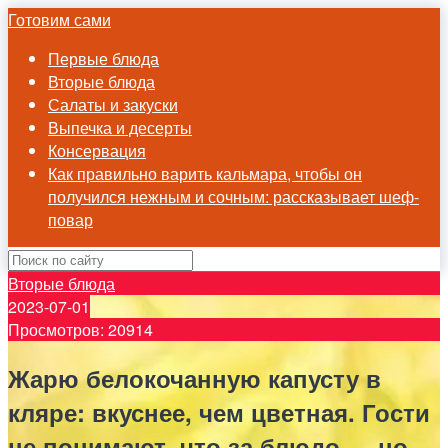
Готовим сами
Первые блюда
Вторые блюда
Салаты и закуски
Выпечка и десерты
Консервация
Как правильно варить кальмара, чтобы он
получился нежным и сочным: рассказывает шеф-
повар
Вторые блюда
2023-07-01
Просмотров: 20914
Жарю белокочанную капусту в
кляре: вкуснее, чем цветная. Гости
не понимают, что за блюдо — но