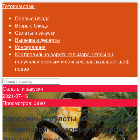
Готовим сами
Первые блюда
Вторые блюда
Салаты и закуски
Выпечка и десерты
Консервация
Как правильно варить кальмара, чтобы он
получился нежным и сочным: рассказывает шеф-
повар
Салаты и закуски
2021-07-16
Просмотров: 3890
Закусочные рулеты из баклажанов
с корейской морковью и сыром.
Это так вкусно!