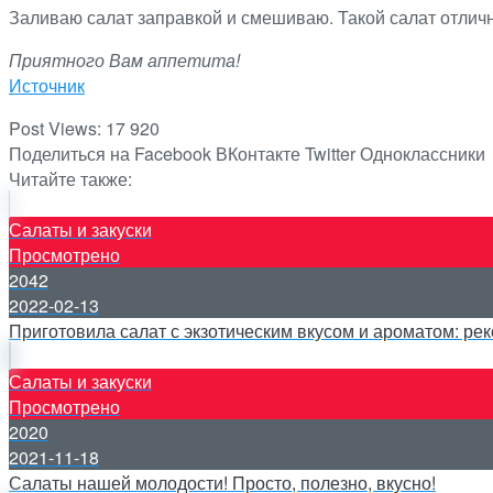
Заливаю салат заправкой и смешиваю. Такой салат отлич
Приятного Вам аппетита!
Источник
Post Views:
17 920
Поделиться на Facebook
ВКонтакте
Twitter
Одноклассники
Читайте также:
Салаты и закуски
Просмотрено
2042
2022-02-13
Приготовила салат с экзотическим вкусом и ароматом: ре
Салаты и закуски
Просмотрено
2020
2021-11-18
Салаты нашей молодости! Просто, полезно, вкусно!