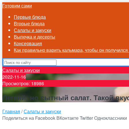
Готовим сами
Первые блюда
Вторые блюда
Салаты и закуски
Выпечка и десерты
Консервация
Как правильно варить кальмара, чтобы он получилс
Салаты и закуски
2022-11-16
Просмотров: 18986
Лёгкий, но сытный салат. Такой вк
Главная
/
Салаты и закуски
Поделиться на Facebook
ВКонтакте
Twitter
Одноклассники