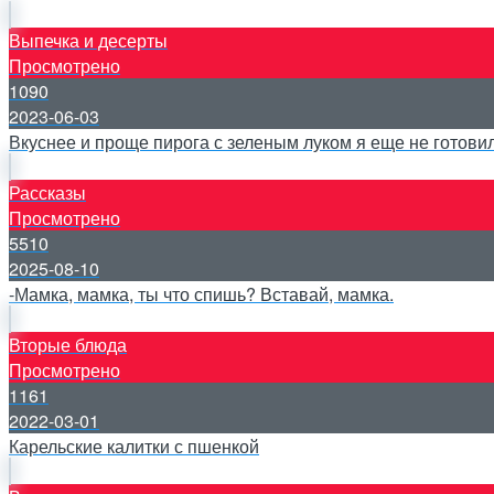
Выпечка и десерты
Просмотрено
1090
2023-06-03
Вкуснее и проще пирога с зеленым луком я еще не готовила
Рассказы
Просмотрено
5510
2025-08-10
-Мамка, мамка, ты что спишь? Вставай, мамка.
Вторые блюда
Просмотрено
1161
2022-03-01
Карельские калитки с пшенкой