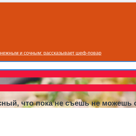
я нежным и сочным: рассказывает шеф-повар
усный, что пока не съешь не можешь