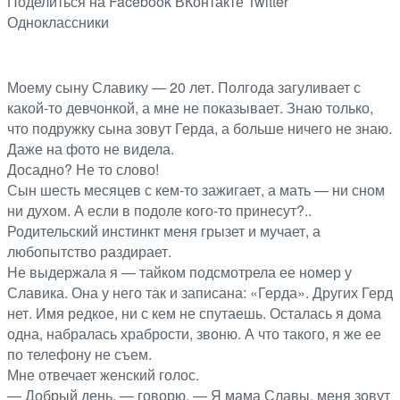
Поделиться на Facebook
ВКонтакте
Twitter
Одноклассники
Моему сыну Славику — 20 лет. Полгода загуливает с
какой-то девчонкой, а мне не показывает. Знаю только,
что подружку сына зовут Герда, а больше ничего не знаю.
Даже на фото не видела.
Досадно? Не то слово!
Сын шесть месяцев с кем-то зажигает, а мать — ни сном
ни духом. А если в подоле кого-то принесут?..
Родительский инстинкт меня грызет и мучает, а
любопытство раздирает.
Не выдержала я — тайком подсмотрела ее номер у
Славика. Она у него так и записана: «Герда». Других Герд
нет. Имя редкое, ни с кем не спутаешь. Осталась я дома
одна, набралась храбрости, звоню. А что такого, я же ее
по телефону не съем.
Мне отвечает женский голос.
— Добрый день, — говорю. — Я мама Славы, меня зовут