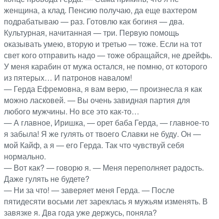
женщина, а клад. Пенсию получаю, да еще вахтером
подрабатываю — раз. Готовлю как богиня — два.
Культурная, начитанная — три. Первую помощь
оказывать умею, вторую и третью — тоже. Если на тот
свет кого отправить надо — тоже обращайся, не дрейфь.
У меня карабин от мужа остался, не помню, от которого
из пятерых… И патронов навалом!
— Герда Ефремовна, я вам верю, — произнесла я как
можно ласковей. — Вы очень завидная партия для
любого мужчины. Но все это как-то…
— А главное, Иришка, — орет баба Герда, — главное-то
я забыла! Я же гулять от твоего Славки не буду. Он —
мой Кайф, а я — его Герда. Так что чувствуй себя
нормально.
— Вот как? — говорю я. — Меня переполняет радость.
Даже гулять не будете?
— Ни за что! — заверяет меня Герда. — После
пятидесяти восьми лет зареклась я мужьям изменять. В
завязке я. Два года уже держусь, поняла?