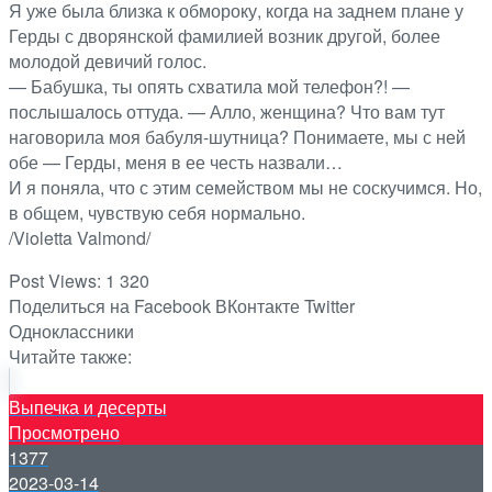
Я уже была близка к обмороку, когда на заднем плане у
Герды с дворянской фамилией возник другой, более
молодой девичий голос.
— Бабушка, ты опять схватила мой телефон?! —
послышалось оттуда. — Алло, женщина? Что вам тут
наговорила моя бабуля-шутница? Понимаете, мы с ней
обе — Герды, меня в ее честь назвали…
И я поняла, что с этим семейством мы не соскучимся. Но,
в общем, чувствую себя нормально.
/Violetta Valmond/
Post Views:
1 320
Поделиться на Facebook
ВКонтакте
Twitter
Одноклассники
Читайте также:
Выпечка и десерты
Просмотрено
1377
2023-03-14