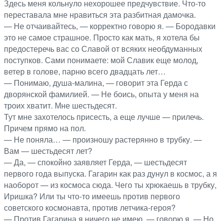
Здесь меня кольнуло нехорошее предчувствие. Что-то
переставала мне нравиться эта разбитная дамочка.
— Не отчаивайтесь, — корректно говорю я. — Бородавки
это не самое страшное. Просто как мать, я хотела бы
предостеречь вас со Славой от всяких необдуманных
поступков. Сами понимаете: мой Славик еще молод,
ветер в голове, парню всего двадцать лет…
— Понимаю, душа-малина, — говорит эта Герда с
дворянской фамилией. — Не боись, опыта у меня на
троих хватит. Мне шестьдесят.
Тут мне захотелось присесть, а еще лучше — прилечь.
Причем прямо на пол.
— Не поняла… — произношу растерянно в трубку. —
Вам — шестьдесят лет?
— Да, — спокойно заявляет Герда, — шестьдесят
первого года выпуска. Гагарин как раз дунул в космос, а я
наоборот — из космоса сюда. Чего ты хрюкаешь в трубку,
Иришка? Или ты что-то имеешь против первого
советского космонавта, против летчика-героя?
— Против Гагарина я ничего не имею, — говорю я. — Но