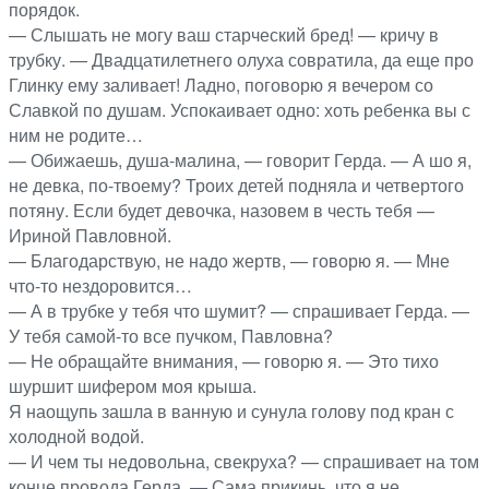
порядок.
— Слышать не могу ваш старческий бред! — кричу в
трубку. — Двадцатилетнего олуха совратила, да еще про
Глинку ему заливает! Ладно, поговорю я вечером со
Славкой по душам. Успокаивает одно: хоть ребенка вы с
ним не родите…
— Обижаешь, душа-малина, — говорит Герда. — А шо я,
не девка, по-твоему? Троих детей подняла и четвертого
потяну. Если будет девочка, назовем в честь тебя —
Ириной Павловной.
— Благодарствую, не надо жертв, — говорю я. — Мне
что-то нездоровится…
— А в трубке у тебя что шумит? — спрашивает Герда. —
У тебя самой-то все пучком, Павловна?
— Не обращайте внимания, — говорю я. — Это тихо
шуршит шифером моя крыша.
Я наощупь зашла в ванную и сунула голову под кран с
холодной водой.
— И чем ты недовольна, свекруха? — спрашивает на том
конце провода Герда. — Сама прикинь, что я не