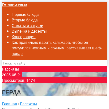
Готовим сами
Первые блюда
Вторые блюда
Салаты и закуски
Выпечка и десерты
Консервация
Как правильно варить кальмара, чтобы он
получился нежным и сочным: рассказывает шеф-
повар
Рассказы
2025-05-21
Просмотров: 1474
ГЕРДА
Главная
/
Рассказы