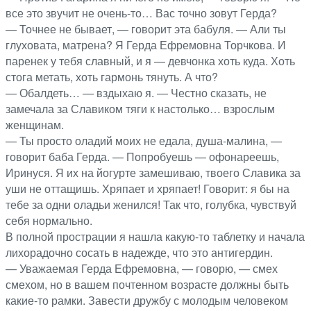
все это звучит не очень-то… Вас точно зовут Герда?
— Точнее не бывает, — говорит эта бабуля. — Али ты
глуховата, матрена? Я Герда Ефремовна Торчкова. И
паренек у тебя славный, и я — девчонка хоть куда. Хоть
стога метать, хоть гармонь тянуть. А что?
— Обалдеть… — вздыхаю я. — Честно сказать, не
замечала за Славиком тяги к настолько… взрослым
женщинам.
— Ты просто оладий моих не едала, душа-малина, —
говорит баба Герда. — Попробуешь — офонареешь,
Иринуся. Я их на йогурте замешиваю, твоего Славика за
уши не оттащишь. Хряпает и хряпает! Говорит: я бы на
тебе за одни оладьи женился! Так что, голубка, чувствуй
себя нормально.
В полной прострации я нашла какую-то таблетку и начала
лихорадочно сосать в надежде, что это антигердин.
— Уважаемая Герда Ефремовна, — говорю, — смех
смехом, но в вашем почтенном возрасте должны быть
какие-то рамки. Завести дружбу с молодым человеком