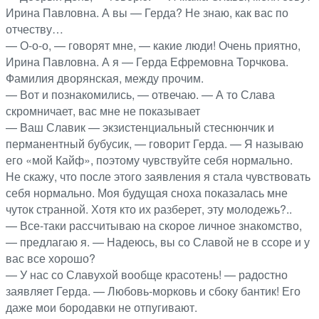
Ирина Павловна. А вы — Герда? Не знаю, как вас по
отчеству…
— О-о-о, — говорят мне, — какие люди! Очень приятно,
Ирина Павловна. А я — Герда Ефремовна Торчкова.
Фамилия дворянская, между прочим.
— Вот и познакомились, — отвечаю. — А то Слава
скромничает, вас мне не показывает
— Ваш Славик — экзистенциальный стеснюнчик и
перманентный бубусик, — говорит Герда. — Я называю
его «мой Кайф», поэтому чувствуйте себя нормально.
Не скажу, что после этого заявления я стала чувствовать
себя нормально. Моя будущая сноха показалась мне
чуток странной. Хотя кто их разберет, эту молодежь?..
— Все-таки рассчитываю на скорое личное знакомство,
— предлагаю я. — Надеюсь, вы со Славой не в ссоре и у
вас все хорошо?
— У нас со Славухой вообще красотень! — радостно
заявляет Герда. — Любовь-морковь и сбоку бантик! Его
даже мои бородавки не отпугивают.