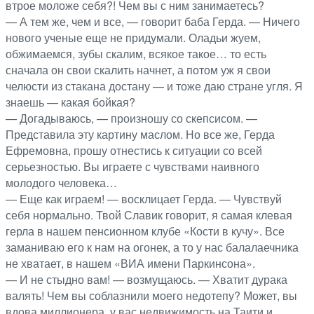
втрое моложе себя?! Чем вы с ним занимаетесь?
— А тем же, чем и все, — говорит баба Герда. — Ничего
нового ученые еще не придумали. Оладьи жуем,
обжимаемся, зубы скалим, всякое такое… то есть
сначала он свои скалить начнет, а потом уж я свои
челюсти из стакана достану — и тоже даю стране угля. Я
знаешь — какая бойкая?
— Догадываюсь, — произношу со скепсисом. —
Представила эту картину маслом. Но все же, Герда
Ефремовна, прошу отнестись к ситуации со всей
серьезностью. Вы играете с чувствами наивного
молодого человека…
— Еще как играем! — восклицает Герда. — Чувствуй
себя нормально. Твой Славик говорит, я самая клевая
герла в нашем пенсионном клубе «Кости в кучу». Все
заманиваю его к нам на огонек, а то у нас балалаечника
не хватает, в нашем «ВИА имени Паркинсона».
— И не стыдно вам! — возмущаюсь. — Хватит дурака
валять! Чем вы соблазнили моего недотепу? Может, вы
вдова миллионера, у вас недвижимость на Таити и