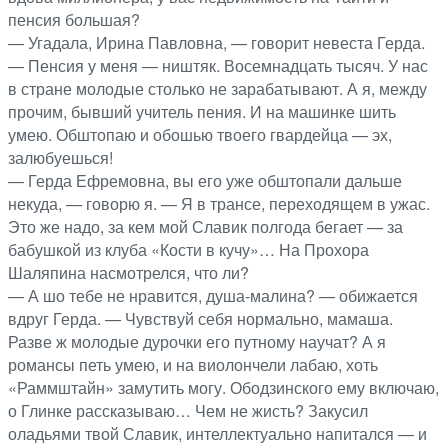
пенсия большая?
— Угадала, Ирина Павловна, — говорит невеста Герда.
— Пенсия у меня — ништяк. Восемнадцать тысяч. У нас
в стране молодые столько не зарабатывают. А я, между
прочим, бывший учитель пения. И на машинке шить
умею. Обштопаю и обошью твоего гвардейца — эх,
залюбуешься!
— Герда Ефремовна, вы его уже обштопали дальше
некуда, — говорю я. — Я в трансе, переходящем в ужас.
Это же надо, за кем мой Славик полгода бегает — за
бабушкой из клуба «Кости в кучу»… На Прохора
Шаляпина насмотрелся, что ли?
— А шо тебе не нравится, душа-малина? — обижается
вдруг Герда. — Чувствуй себя нормально, мамаша.
Разве ж молодые дурочки его путному научат? А я
романсы петь умею, и на виолончели лабаю, хоть
«Раммштайн» замутить могу. Ободзинского ему включаю,
о Глинке рассказываю… Чем не жисть? Закусил
оладьями твой Славик, интеллектуально напитался — и