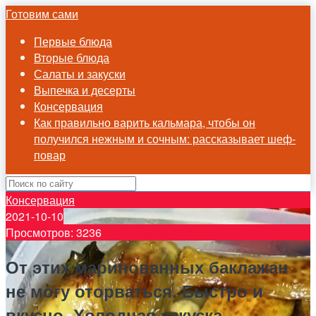
Готовим сами
Первые блюда
Вторые блюда
Салаты и закуски
Выпечка и десерты
Консервация
Как правильно варить кальмара, чтобы он
получился нежным и сочным: рассказывает шеф-
повар
Консервация
2021-10-10
Просмотров: 3236
От этих маринованных баклажан
не могу оторваться. Быстро и
вкусно. Холодная закуска