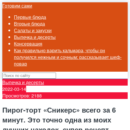
Готовим сами
Первые блюда
Вторые блюда
Салаты и закуски
Выпечка и десерты
Консервация
Как правильно варить кальмара, чтобы он
получился нежным и сочным: рассказывает шеф-
повар
Выпечка и десерты
2022-03-14
Просмотров: 2188
Пирог-торт «Сникерс» всего за 6
минут. Это точно одна из моих
лучших находок, супер рецепт