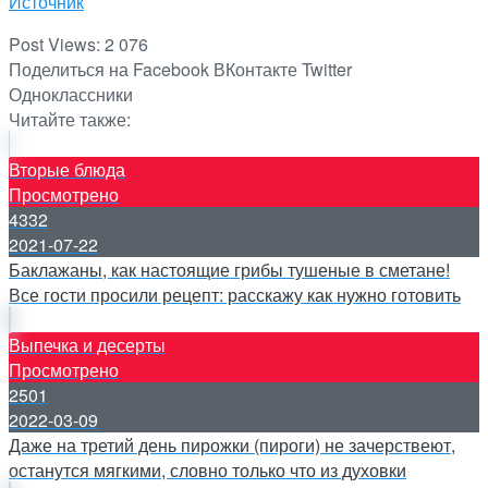
Источник
Post Views:
2 076
Поделиться на Facebook
ВКонтакте
Twitter
Одноклассники
Читайте также:
Вторые блюда
Просмотрено
4332
2021-07-22
Баклажаны, как настоящие грибы тушеные в сметане!
Все гости просили рецепт: расскажу как нужно готовить
Выпечка и десерты
Просмотрено
2501
2022-03-09
Даже на третий день пирожки (пироги) не зачерствеют,
останутся мягкими, словно только что из духовки