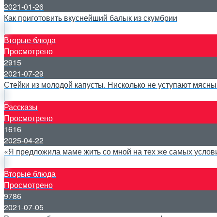
2021-01-26
Как приготовить вкуснейший балык из скумбрии
Вторые блюда
Просмотрено
2915
2021-07-29
Стейки из молодой капусты. Нисколько не уступают мясн
Рассказы
Просмотрено
1616
2025-04-22
«Я предложила маме жить со мной на тех же самых услови
Вторые блюда
Просмотрено
9786
2021-07-05