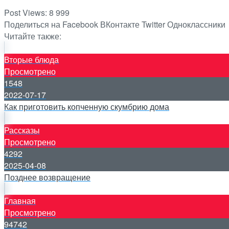
Post Views:
8 999
Поделиться на Facebook
ВКонтакте
Twitter
Одноклассники
Читайте также:
Вторые блюда
Просмотрено
1548
2022-07-17
Как приготовить копченную скумбрию дома
Рассказы
Просмотрено
4292
2025-04-08
Позднее возвращение
Главная
Просмотрено
94742