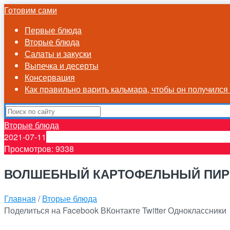
Готовим сами
Первые блюда
Вторые блюда
Салаты и закуски
Выпечка и десерты
Консервация
Как правильно варить кальмара, чтобы он получилс
Вторые блюда
2021-07-11
Просмотров: 9338
ВОЛШЕБНЫЙ КАРТОФЕЛЬНЫЙ ПИР
Главная
/
Вторые блюда
Поделиться на Facebook
ВКонтакте
Twitter
Одноклассники