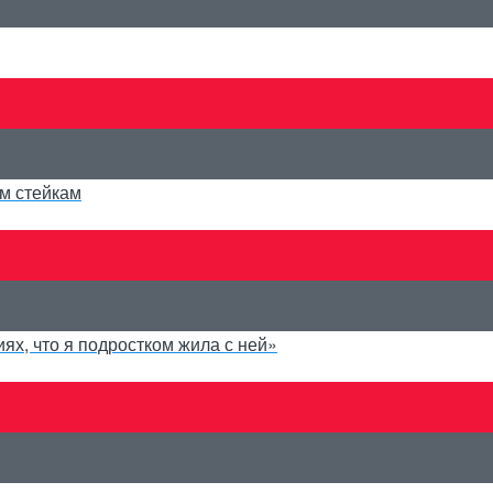
ым стейкам
ях, что я подростком жила с ней»