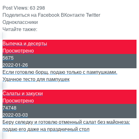
Post Views:
63 298
Поделиться на Facebook
ВКонтакте
Twitter
Одноклассники
Читайте также:
Выпечка и десерты
Просмотрено
5675
2022-01-26
Если готовлю борщ, подаю только с пампушками.
Удачное тесто для пампушек
Салаты и закуски
Просмотрено
74748
2022-03-03
Беру селедку и готовлю отменный салат без майонеза:
подаю его даже на праздничный стол