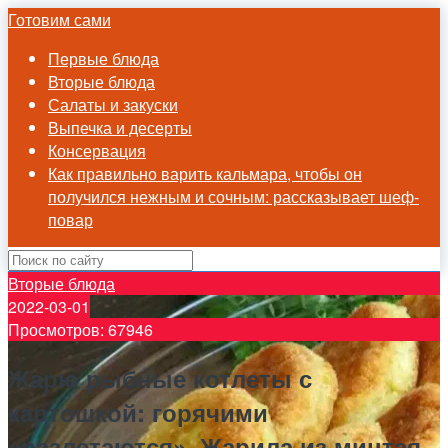
Готовим сами
Первые блюда
Вторые блюда
Салаты и закуски
Выпечка и десерты
Консервация
Как правильно варить кальмара, чтобы он
получился нежным и сочным: рассказывает шеф-
повар
Вторые блюда
2022-03-01
Просмотров: 67946
Жарю рыбные котлеты с
картошкой: горячими
«разлетаются». Жарила из минтая