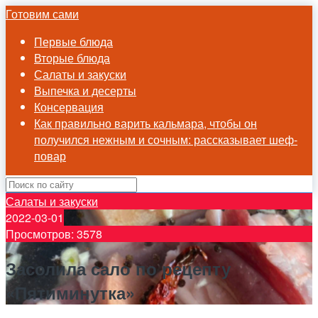
Готовим сами
Первые блюда
Вторые блюда
Салаты и закуски
Выпечка и десерты
Консервация
Как правильно варить кальмара, чтобы он
получился нежным и сочным: рассказывает шеф-
повар
Салаты и закуски
2022-03-01
Просмотров: 3578
Засолила сало по рецепту
«Пятиминутка»