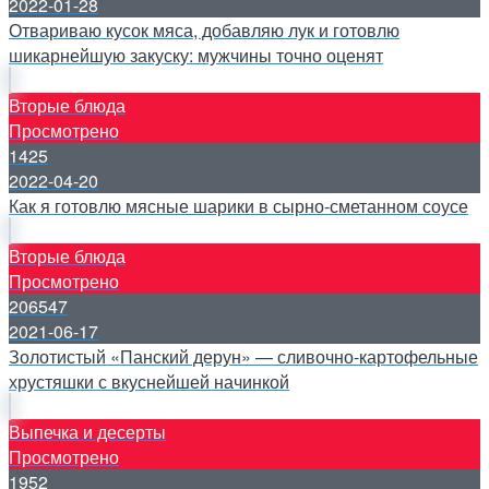
2022-01-28
Отвариваю кусок мяса, добавляю лук и готовлю
шикарнейшую закуску: мужчины точно оценят
Вторые блюда
Просмотрено
1425
2022-04-20
Как я готовлю мясные шарики в сырно-сметанном соусе
Вторые блюда
Просмотрено
206547
2021-06-17
Золотистый «Панский дерун» — сливочно-картофельные
хрустяшки с вкуснейшей начинкой
Выпечка и десерты
Просмотрено
1952