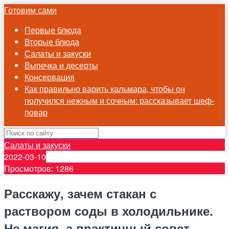
Готовим сами
Первые блюда
Вторые блюда
Салаты и закуски
Выпечка и десерты
Консервация
Как правильно варить кальмара, чтобы он
получился нежным и сочным: рассказывает шеф-
повар
Салаты и закуски
2022-03-10
Просмотров: 1286
Расскажу, зачем стакан с
раствором соды в холодильнике.
Не магия, а практичный совет