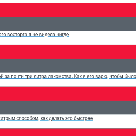
го восторга я не видела нигде
й за почти три литра лакомства. Как я его варю, чтобы было
итрым способом, как делать это быстрее