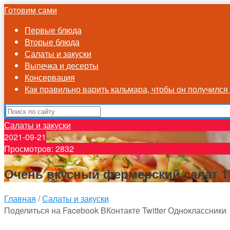
Готовим сами
Первые блюда
Вторые блюда
Салаты и закуски
Выпечка и десерты
Консервация
Как правильно варить кальмара, чтобы он получилс
Салаты и закуски
2021-09-21
Просмотров: 2832
Очень вкусный фермерский салат 1
Главная
/
Салаты и закуски
Поделиться на Facebook
ВКонтакте
Twitter
Одноклассники