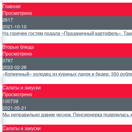
Главная
Просмотрено
2617
2021-10-10
На горячее гостям подала «Праздничный картофель». Тако
Вторые блюда
Просмотрено
3767
2022-02-28
«Копеечный» холодец из куриных лапок и бедер. 350 рубле
Салаты и закуски
Просмотрено
130739
2021-05-21
Мы неправильно давим чеснок. Пенсионерка поделилась х
Салаты и закуски