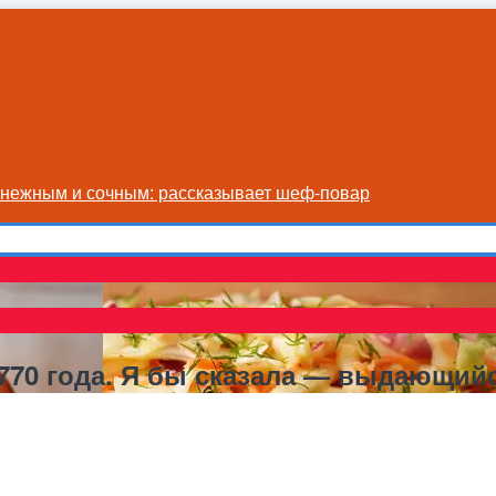
я нежным и сочным: рассказывает шеф-повар
770 года. Я бы сказала — выдающий