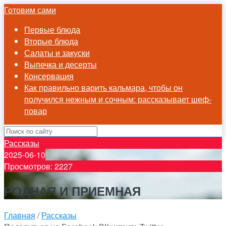
Готовим сами
Первые блюда
Вторые блюда
Салаты и закуски
Выпечка и десерты
Консервация
Как правильно варить кальмара, чтобы он
получился нежным и сочным: рассказывает шеф-
повар
Рассказы
2025-06-10
Просмотров: 2227
РОДНАЯ И ПРИЕМНАЯ
Главная
/
Рассказы