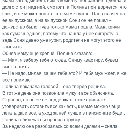
Мама заглядывает к ним в комнату, поправляет одеяла, и
долго стоит над ней, смотрит, а Полина притворяется, что
спит, и не может понять, что маме нужно. Папа плачет на
ее выпускном, а на выпускной Сони он не пошел –
дежурство было, туда только мама пошла. Мама кричит
как сумасшедшая, потому что нашла у нее сигарету, а
ведь Соня давно уже курит, родители не могут этого не
замечать…
Обняв маму еще крепче, Полина сказала:
— Мам, я заберу тебя отсюда. Сниму квартиру, будем
вместе жить.
— Не надо, милая, зачем тебе это? И тебя муж ждет, я же
все понимаю!
Полина покачала головой – она твердо решила.
В тот же день она позвонила мужу и все объяснила.
Странно, но он ее не поддержал, тоже принялся
уговаривать оставить все как есть, к маме можно чаще
летать, да и все, а уход за ней лучше в пансионате будет.
Полина обиделась и бросила трубку.
За неделю она разобралась со всеми делами – сняла