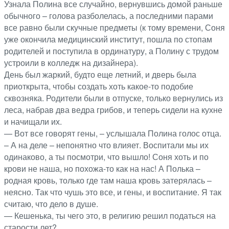
Узнала Полина все случайно, вернувшись домой раньше
обычного – голова разболелась, а последними парами
все равно были скучные предметы (к тому времени, Соня
уже окончила медицинский институт, пошла по стопам
родителей и поступила в ординатуру, а Полину с трудом
устроили в колледж на дизайнера).
День был жаркий, будто еще летний, и дверь была
приоткрыта, чтобы создать хоть какое-то подобие
сквозняка. Родители были в отпуске, только вернулись из
леса, набрав два ведра грибов, и теперь сидели на кухне
и начищали их.
— Вот все говорят гены, – услышала Полина голос отца.
– А на деле – непонятно что влияет. Воспитали мы их
одинаково, а ты посмотри, что вышло! Соня хоть и по
крови не наша, но похожа-то как на нас! А Полька –
родная кровь, только где там наша кровь затерялась –
неясно. Так что чушь это все, и гены, и воспитание. Я так
считаю, что дело в душе.
— Кешенька, ты чего это, в религию решил податься на
старости лет?