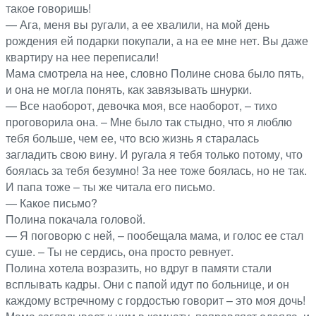
такое говоришь!
— Ага, меня вы ругали, а ее хвалили, на мой день
рождения ей подарки покупали, а на ее мне нет. Вы даже
квартиру на нее переписали!
Мама смотрела на нее, словно Полине снова было пять,
и она не могла понять, как завязывать шнурки.
— Все наоборот, девочка моя, все наоборот, – тихо
проговорила она. – Мне было так стыдно, что я люблю
тебя больше, чем ее, что всю жизнь я старалась
загладить свою вину. И ругала я тебя только потому, что
боялась за тебя безумно! За нее тоже боялась, но не так.
И папа тоже – ты же читала его письмо.
— Какое письмо?
Полина покачала головой.
— Я поговорю с ней, – пообещала мама, и голос ее стал
суше. – Ты не сердись, она просто ревнует.
Полина хотела возразить, но вдруг в памяти стали
всплывать кадры. Они с папой идут по больнице, и он
каждому встречному с гордостью говорит – это моя дочь!