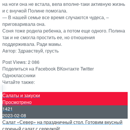
на ноги она не встала, вела вполне-таки активную жизнь
и с внучкой Полине помогала.
— В нашей семье все время случаются чудеса, –
приговаривала она.
Соня тоже родила ребенка, а потом еще одного. Полина
так и не смогла простить ее, но отношения
поддерживала. Ради мамы.
Автор: Здравствуй, грусть
Post Views:
2 086
Поделиться на Facebook
ВКонтакте
Twitter
Одноклассники
Читайте также:
Салаты и закуски
Просмотрено
1421
2023-02-08
Салат «Север» на праздничный стол. Готовим вкусный
слоеный салат с селедкой!