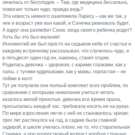
лечилась от бесплодия. – Там, где медицина бессильна,
помогает только чудо, правда ведь?
Эта новость немного ошеломила Ларису – как же так, у
нее и возраст уже вон какой, и Сонечка ревновать будет.
А вдруг она разлюбит Соню, когда своего ребенка родит?
Хоть бы это был мальчик!
Иннокентий же был просто на седьмом небе от счастья и
каждому встречному рассказывал, что случилось чудо, и
в пятьдесят один год он, наконец, станет отцом.
Родилась девочка – здоровая, с карими глазками, как у
папы, с тугими кудряшками, как у мамы, горластая – не
пойми в кого!
Тут уж получили они полный комплект всех проблем, по
сравнению с которыми нежелание учиться читать
казалось милой прихотью: девочка все время орала,
просыпалась каждый час, требовала носить ее на руках.
По мере взросления легче с ней не становилось: кризис
трех лет растянулся на год, в садике была главной
задирой, в школе училась плохо, не то, что старательная
Сонечка, а про подростковый возраст вообще страшно