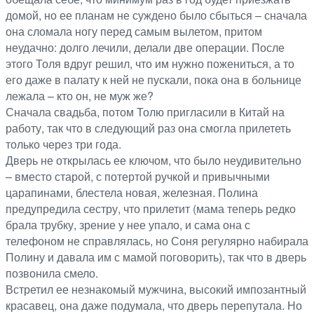
домой, но ее планам не суждено было сбыться – сначала
она сломала ногу перед самым вылетом, притом
неудачно: долго лечили, делали две операции. После
этого Толя вдруг решил, что им нужно пожениться, а то
его даже в палату к ней не пускали, пока она в больнице
лежала – кто он, не муж же?
Сначала свадьба, потом Толю пригласили в Китай на
работу, так что в следующий раз она смогла прилететь
только через три года.
Дверь не открылась ее ключом, что было неудивительно
– вместо старой, с потертой ручкой и привычными
царапинами, блестела новая, железная. Полина
предупредила сестру, что прилетит (мама теперь редко
брала трубку, зрение у нее упало, и сама она с
телефоном не справлялась, но Соня регулярно набирала
Полину и давала им с мамой поговорить), так что в дверь
позвонила смело.
Встретил ее незнакомый мужчина, высокий импозантный
красавец, она даже подумала, что дверь перепутала. Но