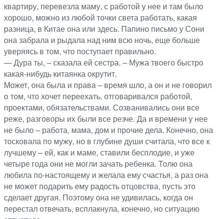
квартиру, перевезла маму, с работой у нее и там было
хорошо, можно из любой точки света работать, какая
разница, в Китае она или здесь. Папино письмо у Сони
она забрала и рыдала над ним всю ночь, еще больше
уверяясь в том, что поступает правильно.
— Дура ты, – сказала ей сестра. – Мужа твоего быстро
какая-нибудь китаянка окрутит.
Может, она была и права – время шло, а он и не говорил
о том, что хочет переехать, отговаривался работой,
проектами, обязательствами. Созванивались они все
реже, разговоры их были все резче. Да и времени у нее
не было – работа, мама, дом и прочие дела. Конечно, она
тосковала по мужу, но в глубине души считала, что все к
лучшему – ей, как и маме, ставили бесплодие, и уже
четыре года они не могли зачать ребенка. Толю она
любила по-настоящему и желала ему счастья, а раз она
не может подарить ему радость отцовства, пусть это
сделает другая. Поэтому она не удивилась, когда он
перестал отвечать, всплакнула, конечно, но ситуацию