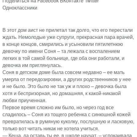
Поделиться на Facebook
ВКонтакте
Twitter
Одноклассники
В этот дом аист не прилетал так долго, что его перестали
ждать. Немолодые уже супруги, прекрасная пара врачей,
в конце концов, смирились и усыновили пятилетнюю
девочку по имени Соня – та лежала с воспалением
легких в той самой больнице, где оба они работали, и
девочка им приглянулась.
Соня в детском доме была совсем недавно – ее мать
умерла от передозировки, а других родственников у нее
и не было. Это было не так уж и плохо – девочка была
хотя и беспризорная, но домашняя, к какой-никакой
любви приученная.
Первое время сложно им было, но через год все
сладилось – Соня из тощего ребенка с синюшной кожей
превратилась в румяную куколку, послушную и ласковую,
только вот читать никак не хотела учиться.
— Кеша, да оставь ты ее, в школе научат, – успокаивала