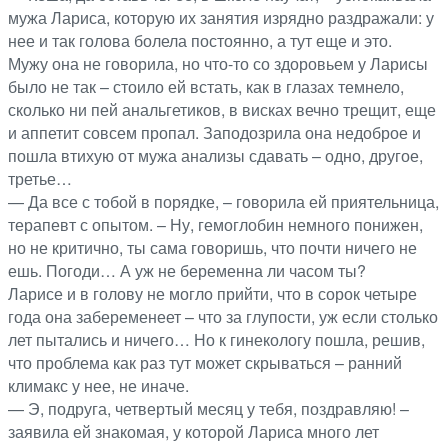
мужа Лариса, которую их занятия изрядно раздражали: у
нее и так голова болела постоянно, а тут еще и это.
Мужу она не говорила, но что-то со здоровьем у Ларисы
было не так – стоило ей встать, как в глазах темнело,
сколько ни пей анальгетиков, в висках вечно трещит, еще
и аппетит совсем пропал. Заподозрила она недоброе и
пошла втихую от мужа анализы сдавать – одно, другое,
третье…
— Да все с тобой в порядке, – говорила ей приятельница,
терапевт с опытом. – Ну, гемоглобин немного понижен,
но не критично, ты сама говоришь, что почти ничего не
ешь. Погоди… А уж не беременна ли часом ты?
Ларисе и в голову не могло прийти, что в сорок четыре
года она забеременеет – что за глупости, уж если столько
лет пытались и ничего… Но к гинекологу пошла, решив,
что проблема как раз тут может скрываться – ранний
климакс у нее, не иначе.
— Э, подруга, четвертый месяц у тебя, поздравляю! –
заявила ей знакомая, у которой Лариса много лет