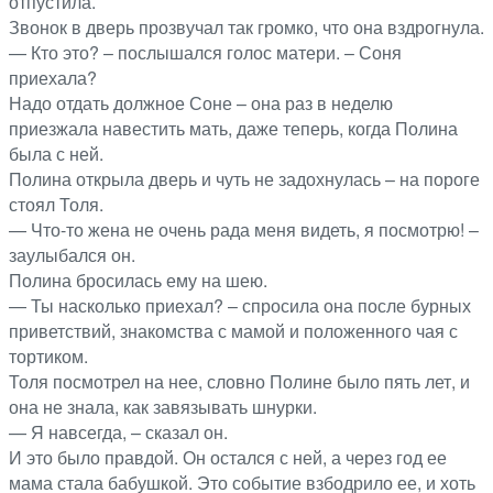
отпустила.
Звонок в дверь прозвучал так громко, что она вздрогнула.
— Кто это? – послышался голос матери. – Соня
приехала?
Надо отдать должное Соне – она раз в неделю
приезжала навестить мать, даже теперь, когда Полина
была с ней.
Полина открыла дверь и чуть не задохнулась – на пороге
стоял Толя.
— Что-то жена не очень рада меня видеть, я посмотрю! –
заулыбался он.
Полина бросилась ему на шею.
— Ты насколько приехал? – спросила она после бурных
приветствий, знакомства с мамой и положенного чая с
тортиком.
Толя посмотрел на нее, словно Полине было пять лет, и
она не знала, как завязывать шнурки.
— Я навсегда, – сказал он.
И это было правдой. Он остался с ней, а через год ее
мама стала бабушкой. Это событие взбодрило ее, и хоть