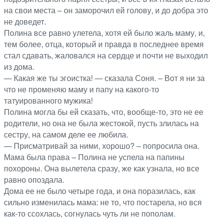
на свои места – он заморочил ей голову, и до добра это
не доведет.
Полина все равно улетела, хотя ей было жаль маму, и,
тем более, отца, который и правда в последнее время
стал сдавать, жаловался на сердце и почти не выходил
из дома.
— Какая же ты эгоистка! — сказала Соня. – Вот я ни за
что не променяю маму и папу на какого-то
татуированного мужика!
Полина могла бы ей сказать, что, вообще-то, это не ее
родители, но она не была жестокой, пусть злилась на
сестру, на самом деле ее любила.
— Присматривай за ними, хорошо? – попросила она.
Мама была права – Полина не успела на папины
похороны. Она вылетела сразу, же как узнала, но все
равно опоздала.
Дома ее не было четыре года, и она поразилась, как
сильно изменилась мама: не то, что постарела, но вся
как-то ссохлась, согнулась чуть ли не пополам.