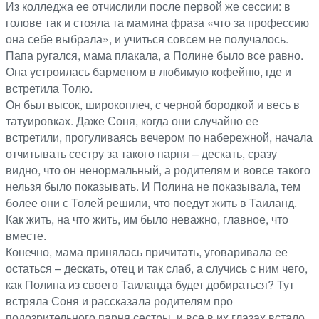
Из колледжа ее отчислили после первой же сессии: в
голове так и стояла та мамина фраза «что за профессию
она себе выбрала», и учиться совсем не получалось.
Папа ругался, мама плакала, а Полине было все равно.
Она устроилась барменом в любимую кофейню, где и
встретила Толю.
Он был высок, широкоплеч, с черной бородкой и весь в
татуировках. Даже Соня, когда они случайно ее
встретили, прогуливаясь вечером по набережной, начала
отчитывать сестру за такого парня – дескать, сразу
видно, что он ненормальный, а родителям и вовсе такого
нельзя было показывать. И Полина не показывала, тем
более они с Толей решили, что поедут жить в Таиланд.
Как жить, на что жить, им было неважно, главное, что
вместе.
Конечно, мама принялась причитать, уговаривала ее
остаться – дескать, отец и так слаб, а случись с ним чего,
как Полина из своего Таиланда будет добираться? Тут
встряла Соня и рассказала родителям про
подозрительного парня сестры, и все в их глазах встало