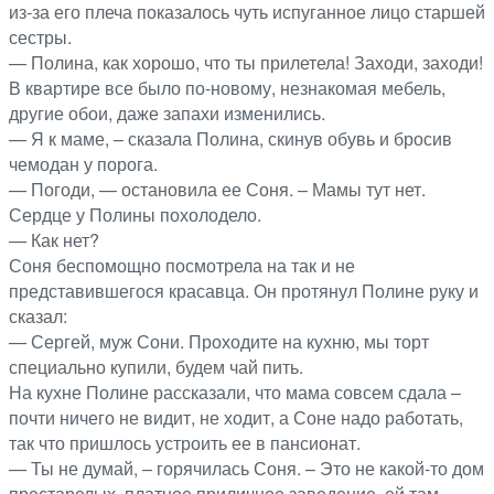
из-за его плеча показалось чуть испуганное лицо старшей
сестры.
— Полина, как хорошо, что ты прилетела! Заходи, заходи!
В квартире все было по-новому, незнакомая мебель,
другие обои, даже запахи изменились.
— Я к маме, – сказала Полина, скинув обувь и бросив
чемодан у порога.
— Погоди, — остановила ее Соня. – Мамы тут нет.
Сердце у Полины похолодело.
— Как нет?
Соня беспомощно посмотрела на так и не
представившегося красавца. Он протянул Полине руку и
сказал:
— Сергей, муж Сони. Проходите на кухню, мы торт
специально купили, будем чай пить.
На кухне Полине рассказали, что мама совсем сдала –
почти ничего не видит, не ходит, а Соне надо работать,
так что пришлось устроить ее в пансионат.
— Ты не думай, – горячилась Соня. – Это не какой-то дом
престарелых, платное приличное заведение, ей там