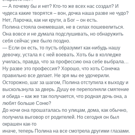
— А почему бы и нет? Кто-то же всех нас создал? И
чудеса какие творятся – вон, дочка наша разве не чудо?
Нет, Ларочка, как ни крути, а Бог – он есть.
Полина стояла онемевшая, не в силах пошевелиться.
Она вовсе и не думала подслушивать, но обнаружить
себя сейчас уже было поздно.
— Если он есть, то пусть образумит как-нибудь нашу
девочку, устала я с ней воевать. Хоть бы в колледже
училась, правда, что за профессию она себе выбрала…
Ну разве это профессия? Хорошо, что хоть Сонечка
правильно все делает. Не зря мы ее удочерили.
Осторожно, шаг за шагом, Полина отступила к выходу и
выскользнула за дверь. Душу ее переполняли смятение
и обида – как же так получается, что родная дочь она, а
любят больше Соню?
До ночи она прошаталась по улицам, дома, как обычно,
получила выговор от родителей. Но сегодня он был
окрашен как-то
иначе, теперь Полина на все смотрела другими глазами.