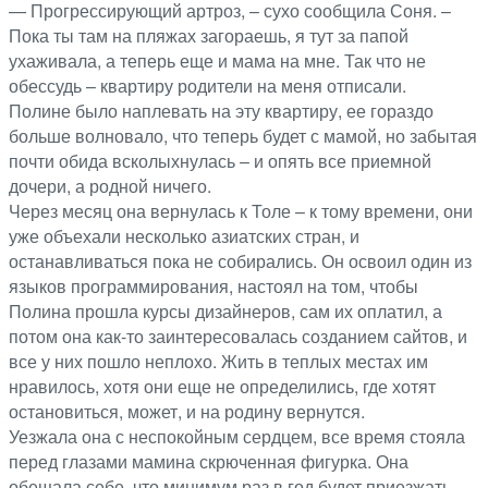
— Прогрессирующий артроз, – сухо сообщила Соня. –
Пока ты там на пляжах загораешь, я тут за папой
ухаживала, а теперь еще и мама на мне. Так что не
обессудь – квартиру родители на меня отписали.
Полине было наплевать на эту квартиру, ее гораздо
больше волновало, что теперь будет с мамой, но забытая
почти обида всколыхнулась – и опять все приемной
дочери, а родной ничего.
Через месяц она вернулась к Толе – к тому времени, они
уже объехали несколько азиатских стран, и
останавливаться пока не собирались. Он освоил один из
языков программирования, настоял на том, чтобы
Полина прошла курсы дизайнеров, сам их оплатил, а
потом она как-то заинтересовалась созданием сайтов, и
все у них пошло неплохо. Жить в теплых местах им
нравилось, хотя они еще не определились, где хотят
остановиться, может, и на родину вернутся.
Уезжала она с неспокойным сердцем, все время стояла
перед глазами мамина скрюченная фигурка. Она
обещала себе, что минимум раз в год будет приезжать