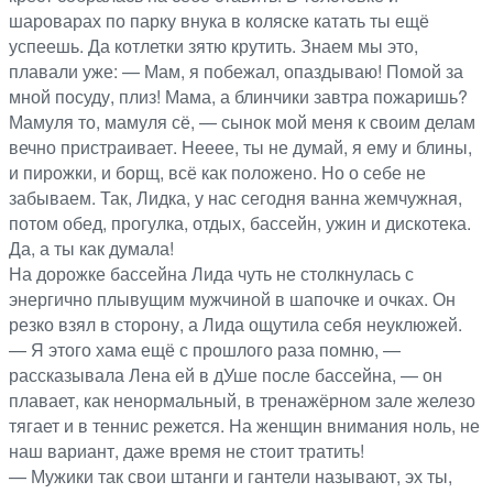
шароварах по парку внука в коляске катать ты ещё
успеешь. Да котлетки зятю крутить. Знаем мы это,
плавали уже: — Мам, я побежал, опаздываю! Помой за
мной посуду, плиз! Мама, а блинчики завтра пожаришь?
Мамуля то, мамуля сё, — сынок мой меня к своим делам
вечно пристраивает. Нееее, ты не думай, я ему и блины,
и пирожки, и борщ, всё как положено. Но о себе не
забываем. Так, Лидка, у нас сегодня ванна жемчужная,
потом обед, прогулка, отдых, бассейн, ужин и дискотека.
Да, а ты как думала!
На дорожке бассейна Лида чуть не столкнулась с
энергично плывущим мужчиной в шапочке и очках. Он
резко взял в сторону, а Лида ощутила себя неуклюжей.
— Я этого хама ещё с прошлого раза помню, —
рассказывала Лена ей в дУше после бассейна, — он
плавает, как ненормальный, в тренажёрном зале железо
тягает и в теннис режется. На женщин внимания ноль, не
наш вариант, даже время не стоит тратить!
— Мужики так свои штанги и гантели называют, эх ты,