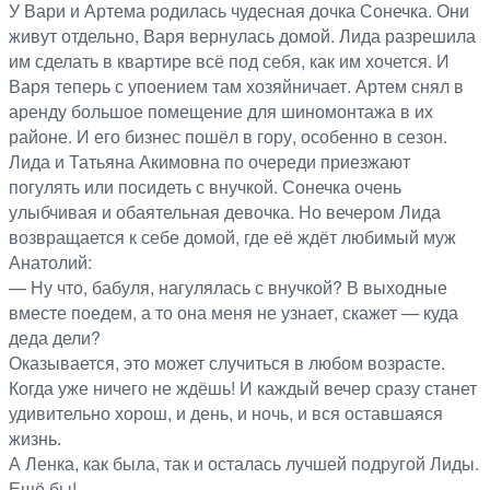
У Вари и Артема родилась чудесная дочка Сонечка. Они
живут отдельно, Варя вернулась домой. Лида разрешила
им сделать в квартире всё под себя, как им хочется. И
Варя теперь с упоением там хозяйничает. Артем снял в
аренду большое помещение для шиномонтажа в их
районе. И его бизнес пошёл в гору, особенно в сезон.
Лида и Татьяна Акимовна по очереди приезжают
погулять или посидеть с внучкой. Сонечка очень
улыбчивая и обаятельная девочка. Но вечером Лида
возвращается к себе домой, где её ждёт любимый муж
Анатолий:
— Ну что, бабуля, нагулялась с внучкой? В выходные
вместе поедем, а то она меня не узнает, скажет — куда
деда дели?
Оказывается, это может случиться в любом возрасте.
Когда уже ничего не ждёшь! И каждый вечер сразу станет
удивительно хорош, и день, и ночь, и вся оставшаяся
жизнь.
А Ленка, как была, так и осталась лучшей подругой Лиды.
Ещё бы!