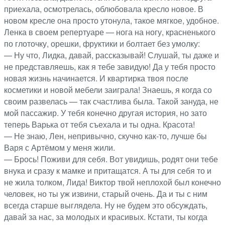
приехала, осмотрелась, облюбовала кресло новое. В
новом кресле она просто утонула, такое мягкое, удобное.
Ленка в своем репертуаре — нога на ногу, красненького
по глоточку, орешки, фруктики и болтает без умолку:
— Ну что, Лидка, давай, рассказывай! Слушай, ты даже и
не представляешь, как я тебе завидую! Да у тебя просто
новая жизнь начинается. И квартирка твоя после
косметики и новой мебели заиграла! Знаешь, я когда со
своим развелась — так счастлива была. Такой зануда, не
мой пассажир. У тебя конечно другая история, но зато
теперь Варька от тебя съехала и ты одна. Красота!
— Не знаю, Лен, непривычно, скучно как-то, лучше бы
Варя с Артёмом у меня жили.
— Брось! Поживи для себя. Вот увидишь, родят они тебе
внука и сразу к мамке и притащатся. А ты для себя то и
не жила толком, Лида! Виктор твой неплохой был конечно
человек, но ты уж извини, старый очень. Да и ты с ним
всегда старше выглядела. Ну не будем это обсуждать,
давай за нас, за молодых и красивых. Кстати, ты когда