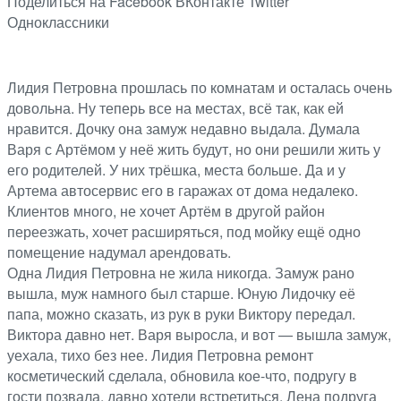
Поделиться на Facebook
ВКонтакте
Twitter
Одноклассники
Лидия Петровна прошлась по комнатам и осталась очень
довольна. Ну теперь все на местах, всё так, как ей
нравится. Дочку она замуж недавно выдала. Думала
Варя с Артёмом у неё жить будут, но они решили жить у
его родителей. У них трёшка, места больше. Да и у
Артема автосервис его в гаражах от дома недалеко.
Клиентов много, не хочет Артём в другой район
переезжать, хочет расширяться, под мойку ещё одно
помещение надумал арендовать.
Одна Лидия Петровна не жила никогда. Замуж рано
вышла, муж намного был старше. Юную Лидочку её
папа, можно сказать, из рук в руки Виктору передал.
Виктора давно нет. Варя выросла, и вот — вышла замуж,
уехала, тихо без нее. Лидия Петровна ремонт
косметический сделала, обновила кое-что, подругу в
гости позвала, давно хотели встретиться. Лена подруга