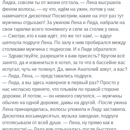
Лидка, совсем ты от жизни отстала, — Лена высушила
феном волосы, — ну что, идём на ужин, потом у нас
намечается дискотека! Посмотрим, какие на этот раз тут
мужчины отдыхают! За ужином Лена и Лида, набрали на
свои тарелки всего понемногу и сели за столик у окна.
— Смотри, кто к нам идёт, это же тот хам!, — вдруг
шепнула подруге Лена. По залу к ним пробирался между
столиками мужчина с подносом. И к Лиде обратился:
— Здравствуйте, разрешите к вам присесть? Кругом всё
занято, да и извиниться я хотел, за то что в бассейне вас
испугал, чуть не толкнул. Да, меня Анатолий зовут, а вас?
— Лида, Лена, — представились подруги.
— Лида, а вы здесь наверное в первый раз? Просто у
нас негласно принято, что плывём по правой стороне
дорожки. И потом, — он немного смутился, — мужчины
обычно на одной дорожке, дамы на другой. -После ужина
Лена принарядилась, волосы уложила и Лиду заставила.
Дискотека восьмидесятых, музыка заводная, подруги
отплясывали от всей души. — Лена, ну прямо как в
молодости! — Лида еле отдышалась после быстрого