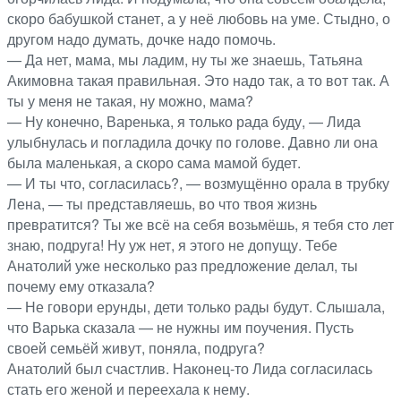
скоро бабушкой станет, а у неё любовь на уме. Стыдно, о
другом надо думать, дочке надо помочь.
— Да нет, мама, мы ладим, ну ты же знаешь, Татьяна
Акимовна такая правильная. Это надо так, а то вот так. А
ты у меня не такая, ну можно, мама?
— Ну конечно, Варенька, я только рада буду, — Лида
улыбнулась и погладила дочку по голове. Давно ли она
была маленькая, а скоро сама мамой будет.
— И ты что, согласилась?, — возмущённо орала в трубку
Лена, — ты представляешь, во что твоя жизнь
превратится? Ты же всё на себя возьмёшь, я тебя сто лет
знаю, подруга! Ну уж нет, я этого не допущу. Тебе
Анатолий уже несколько раз предложение делал, ты
почему ему отказала?
— Не говори ерунды, дети только рады будут. Слышала,
что Варька сказала — не нужны им поучения. Пусть
своей семьёй живут, поняла, подруга?
Анатолий был счастлив. Наконец-то Лида согласилась
стать его женой и переехала к нему.