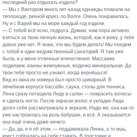
последний раз отдыхать ездила?
— Мы с Виктором много лет назад однажды плавали на
теплоходе, речной круиз, по Волге. Очень понравилось.
Ну и с Варей мы на море каждый год ездили.
— С тобой всё ясно, подруга. Думаю, нам пора активно
взяться за твою личную жизнь, которой, как я вижу, у тебя
давно уже нет. Я знаю, что мы будем делать! Мы поедем
с тобой в один ведомственный санаторий. Я там уже
была, и у меня отличные впечатления. Массажик
поделаем, ванны жемчужные, водичка минеральная. Да
твои тебя просто не узнают, когда вернёшься!
Вид из окна их номера был просто шикарный. В
лечебном корпусе бассейн, сауна, столы для тенниса.
Лена сразу потащила Лиду в салон — покрасить волосы
и сделать ногти. После окраски волос и укладки Лида
долго себя рассматривала в зеркале. Надо же, она как-то
уже настроилась на роль бабушки, и всё. А оказывается
она ещё очень даже ничего.
— Да, да, и я об этом, — поддакивала Ленка, а то ишь,
крест собралась на себе ставить. В толстовке и