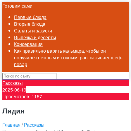
Готовим сами
Первые блюда
Вторые блюда
Салаты и закуски
Выпечка и десерты
Консервация
Как правильно варить кальмара, чтобы он
получился нежным и сочным: рассказывает шеф-
повар
Рассказы
2025-06-19
Просмотров: 1157
Лидия
Главная
/
Рассказы