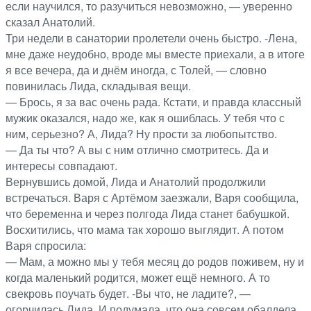
если научился, то разучиться невозможно, — уверенно
сказал Анатолий.
Три недели в санатории пролетели очень быстро. -Лена,
мне даже неудобно, вроде мы вместе приехали, а в итоге
я все вечера, да и днём иногда, с Толей, — словно
повинилась Лида, складывая вещи.
— Брось, я за вас очень рада. Кстати, и правда классный
мужик оказался, надо же, как я ошиблась. У тебя что с
ним, серьезно? А, Лида? Ну прости за любопытство.
— Да ты что? А вы с ним отлично смотритесь. Да и
интересы совпадают.
Вернувшись домой, Лида и Анатолий продолжили
встречаться. Варя с Артёмом заезжали, Варя сообщила,
что беременна и через полгода Лида станет бабушкой.
Восхитились, что мама так хорошо выглядит. А потом
Варя спросила:
— Мам, а можно мы у тебя месяц до родов поживем, ну и
когда маленький родится, может ещё немного. А то
свекровь поучать будет. -Вы что, не ладите?, —
огорчилась Лида. И подумала, что она совсем обалдела,