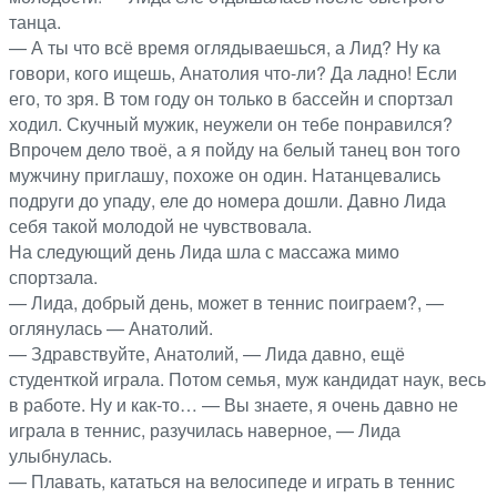
танца.
— А ты что всё время оглядываешься, а Лид? Ну ка
говори, кого ищешь, Анатолия что-ли? Да ладно! Если
его, то зря. В том году он только в бассейн и спортзал
ходил. Скучный мужик, неужели он тебе понравился?
Впрочем дело твоё, а я пойду на белый танец вон того
мужчину приглашу, похоже он один. Натанцевались
подруги до упаду, еле до номера дошли. Давно Лида
себя такой молодой не чувствовала.
На следующий день Лида шла с массажа мимо
спортзала.
— Лида, добрый день, может в теннис поиграем?, —
оглянулась — Анатолий.
— Здравствуйте, Анатолий, — Лида давно, ещё
студенткой играла. Потом семья, муж кандидат наук, весь
в работе. Ну и как-то… — Вы знаете, я очень давно не
играла в теннис, разучилась наверное, — Лида
улыбнулась.
— Плавать, кататься на велосипеде и играть в теннис