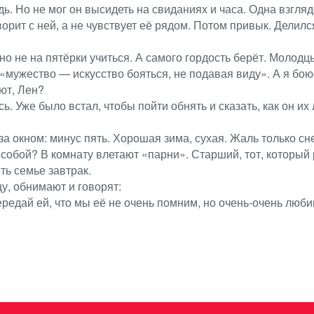
дь. Но не мог он высидеть на свиданиях и часа. Одна взгл
ворит с ней, а не чувствует её рядом. Потом привык. Делил
но не на пятёрки учиться. А самого гордость берёт. Молодц
«мужество — искусство бояться, не подавая виду». А я боюс
ют, Лен?
сь. Уже было встал, чтобы пойти обнять и сказать, как он и
а окном: минус пять. Хорошая зима, сухая. Жаль только сн
 собой? В комнату влетают «парни». Старший, тот, который 
ть семье завтрак.
цу, обнимают и говорят:
редай ей, что мы её не очень помним, но очень-очень люби