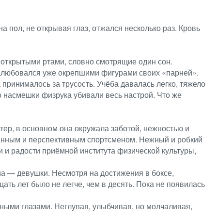
а пол, не открывая глаз, отжался несколько раз. Кровь
иоткрытыми ртами, словно смотрящие один сон.
 Залюбовался уже окрепшими фигурами своих «парней».
 принималось за трусость. Учёба давалась легко, тяжело
но насмешки физрука убивали весь настрой. Что же
тер, в основном она окружала заботой, нежностью и
ванным и перспективным спортсменом. Нежный и робкий
и и радости приёмной института физической культуры,
а — девушки. Несмотря на достижения в боксе,
ать лет было не легче, чем в десять. Пока не появилась
ными глазами. Неглупая, улыбчивая, но молчаливая,