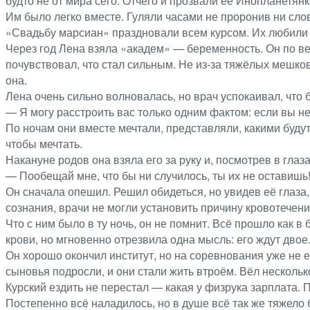
будто не от мира сего. Отчего и прозвали её Инопланетян
Им было легко вместе. Гуляли часами не проронив ни слов
«Свадьбу марсиан» праздновали всем курсом. Их любили з
Через год Лена взяла «академ» — беременность. Он по веч
почувствовал, что стал сильным. Не из-за тяжёлых мешков, 
она.
Лена очень сильно волновалась, но врач успокаивал, что
— Я могу расстроить вас только одним фактом: если вы не 
По ночам они вместе мечтали, представляли, какими будут 
чтобы мечтать.
Накануне родов она взяла его за руку и, посмотрев в глаз
— Пообещай мне, что бы ни случилось, ты их не оставишь!
Он сначала опешил. Решил обидеться, но увидев её глаза,
сознания, врачи не могли установить причину кровотечени
Что с ним было в ту ночь, он не помнит. Всё прошло как в
крови, но мгновенно отрезвила одна мысль: его ждут двое
Он хорошо окончил институт, но на соревнования уже не е
сыновья подросли, и они стали жить втроём. Вёл нескольк
Курский ездить не перестал — какая у физрука зарплата. 
Постепенно всё наладилось, но в душе всё так же тяжело 