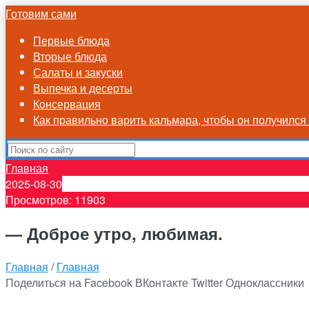
Готовим сами
Первые блюда
Вторые блюда
Салаты и закуски
Выпечка и десерты
Консервация
Как правильно варить кальмара, чтобы он получилс
Главная
2025-08-30
Просмотров: 11903
— Доброе утро, любимая.
Главная
/
Главная
Поделиться на Facebook
ВКонтакте
Twitter
Одноклассники