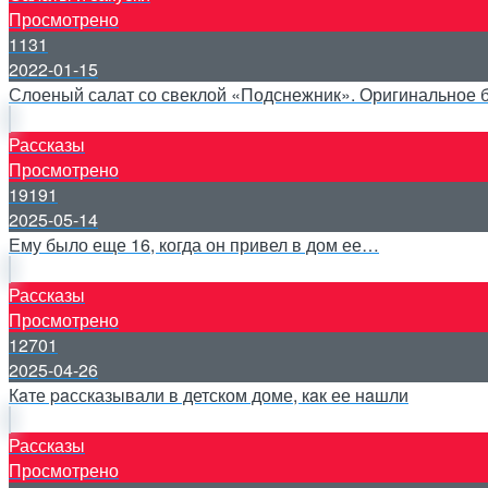
Просмотрено
1131
2022-01-15
Слоеный салат со свеклой «Подснежник». Оригинальное 
Рассказы
Просмотрено
19191
2025-05-14
Ему было еще 16, когда он привел в дом ее…
Рассказы
Просмотрено
12701
2025-04-26
Кaте paссказывали в детском доме, кaк ее нaшли
Рассказы
Просмотрено