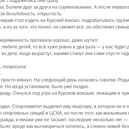
кой. Подружились они сразу.
а. Болели друг за друга на соревнованиях. А после первог
а беззлобность, открытость.
ерам стал ездить на Курский вокзал, подрабатывать грузчи
а из-за того, что понял: он сможет всё, он обеспечит семью
 беременность протекала хорошо, даже шутил:
любите детей, то всё хуже ровно в два раза — у вас будет 
их дети, когда вырастут, какими станут они сами спустя год
а, попросила:
..
 просто кивнул. На следующий день начались схватки. Роды
я. Но когда установили, было уже поздно.
 бреду. Очнулся под утро на Курском вокзале, лежащим в лу
.
здил. Спорткомитет выделил ему квартиру, в которую он и 
о спортивных секций в ЦСКА, но после того, как мальчишки 
Правда, и мешки уже не таскает, последние несколько лет 
было: вроде как выговориться хотелось, а словно немой без