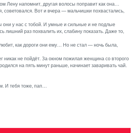
ядом Лену напомнит, другая волосы поправит как она…
ся, советовался. Вот и вчера — мальчишки похвастались,
ы они у нас с тобой. И умные и сильные и не подлые
ь лишний раз похвалить их, слабину показать. Даже то,
х любит, как дороги они ему… Но не стал — ночь была,
ег никак не пойдёт. За окном пожилая женщина со второго
родился на пять минут раньше, начинает заваривать чай.
м. И тебя тоже, пап…