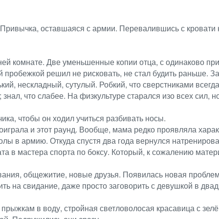
. Привычка, оставшаяся с армии. Перевалившись с кровати н
ней комнате. Две уменьшенные копии отца, с одинаково пр
ей пробежкой решил не рисковать, не стал будить раньше.
ий, нескладный, сутулый. Робкий, что сверстниками всегда
 знал, что слабее. На физкультуре старался изо всех сил, 
ика, чтобы он ходил учиться разбивать носы.
оиграла и этот раунд. Вообще, мама редко проявляла харак
колы в армию. Откуда спустя два года вернулся натрениро
та в мастера спорта по боксу. Который, к сожалению матер
вания, общежитие, новые друзья. Появилась новая проблем
ть на свидание, даже просто заговорить с девушкой в двадц
прыжкам в воду, стройная светловолосая красавица с зелё