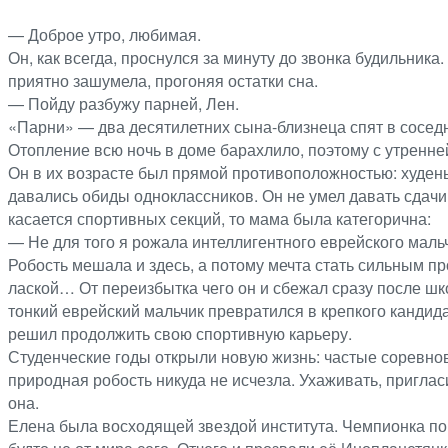
— Доброе утро, любимая.
Он, как всегда, проснулся за минуту до звонка будильника
приятно зашумела, прогоняя остатки сна.
— Пойду разбужу парней, Лен.
«Парни» — два десятилетних сына-близнеца спят в сосед
Отопление всю ночь в доме барахлило, поэтому с утренн
Он в их возрасте был прямой противоположностью: худеньк
давались обиды одноклассников. Он не умел давать сдачи;
касается спортивных секций, то мама была категорична:
— Не для того я рожала интеллигентного еврейского мальч
Робость мешала и здесь, а потому мечта стать сильным пр
лаской… От переизбытка чего он и сбежал сразу после ш
тонкий еврейский мальчик превратился в крепкого кандида
решил продолжить свою спортивную карьеру.
Студенческие годы открыли новую жизнь: частые соревно
природная робость никуда не исчезла. Ухаживать, пригласи
она.
Елена была восходящей звездой института. Чемпионка по 