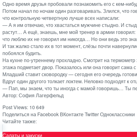
Одно время друзья пробовали познакомить его с кем-нибу
Потом начал по ночам один разговаривать. Злился, что го
что контрольную четвертную лучше всех написали:
— А я им отвечаю, что хвастаться мужчине стыдно. И стыд
растут… А ещё, знаешь, мне мой тренер в армии говорил: 
что люблю их не говорил им никогда… Но они ведь это зна
И так жалко стало их в тот момент, слёзы почти навернули
побоялся будить.
На кухне по-утреннему прохладно. Смотрит на термометр з
этажа подметает двор. Показалось или она говорит сама с
Младший ставит сковородку — сегодня его очередь готови
Вдруг один другого толкает локтем. Неловко подходят к от
— Пап, мы знаем, что ты иногда с мамой говоришь… Ты пе
Автор: София Лагерфельд
Post Views:
10 649
Поделиться на Facebook
ВКонтакте
Twitter
Одноклассники
Читайте также:
Салаты и закуски